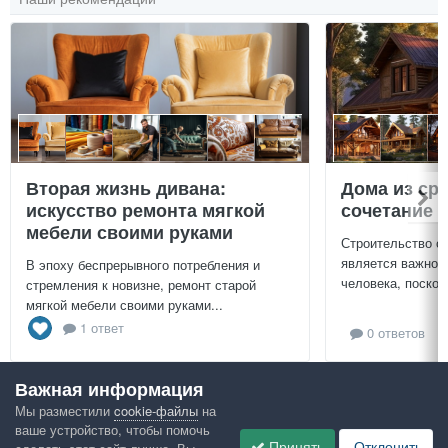
Вторая жизнь дивана:
Дома из ср
искусство ремонта мягкой
сочетание у
мебели своими руками
Строительство с
является важной
В эпоху беспрерывного потребления и
человека, поскол
стремления к новизне, ремонт старой
мягкой мебели своими руками...
1 ответ
0 ответов
Важная информация
Посмотреть всё
Мы разместили
cookie-файлы
на
ваше устройство, чтобы помочь
Google рекомендует
Принять
Отклонить