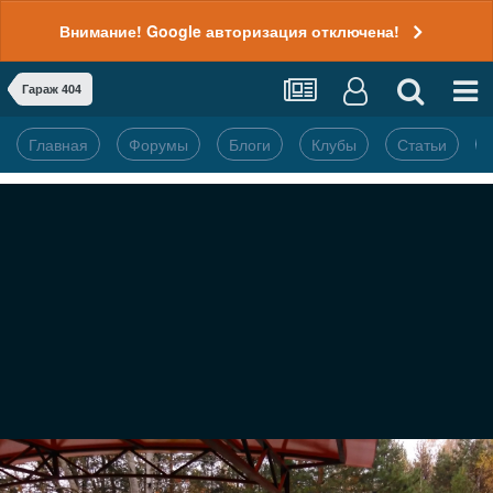
Внимание! Google авторизация отключена!
Гараж 404
Главная
Форумы
Блоги
Клубы
Статьи