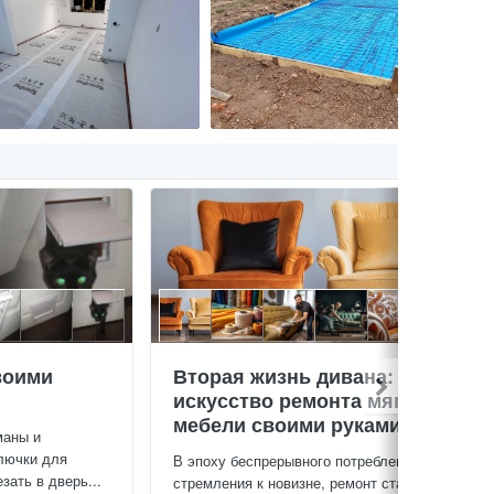
воими
Вторая жизнь дивана:
искусство ремонта мягкой
мебели своими руками
маны и
лючки для
В эпоху беспрерывного потребления и
зать в дверь...
стремления к новизне, ремонт старой