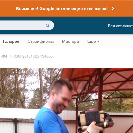
Внимание! Google авторизация отключена!
Вся активнос
Галерея
Стройфирмы
Мастера
Еще
 404
IMG 20151025 134606