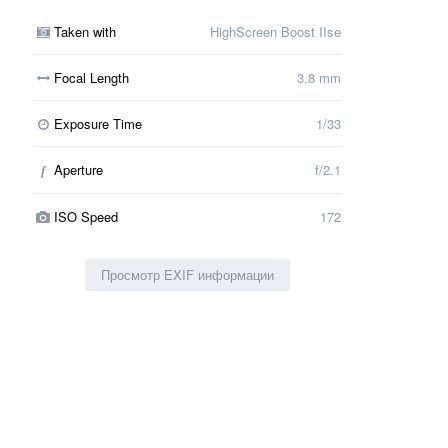
Taken with
HighScreen Boost IIse
Focal Length
3.8 mm
Exposure Time
1/33
Aperture
f/2.1
f
ISO Speed
172
Просмотр EXIF информации