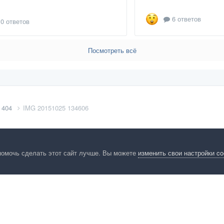
6 ответов
0 ответов
Посмотреть всё
 404
IMG 20151025 134606
помочь сделать этот сайт лучше. Вы можете
изменить свои настройки c
енциальность
Обратная связь
Cookies
Правила
Таблица лидер
HomeMasters.RU
Powered by Invision Community