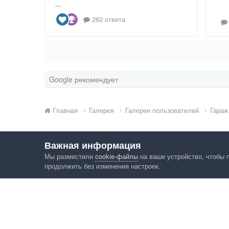
...
262 ответа
Google рекомендует
Главная
Галерея
Галереи пользователей
Гараж
Важная информация
Мы разместили
cookie-файлы
на ваше устройство, чтобы 
продолжить без изменения настроек.
Язык
Конфид