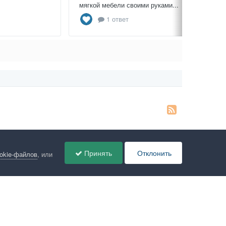
мягкой мебели своими руками...
1 ответ
Принять
Отклонить
ookie-файлов
, или
ов
Администрация