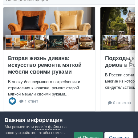
Вторая жизнь дивана:
Подходы к 
искусство ремонта мягкой
домов в Ро
мебели своими руками
В России сотни т
многие из которы
В эпоху беспрерывного потребления и
свидетельством и
стремления к новизне, ремонт старой
мягкой мебели своими руками...
1 ответ
0 ответов
Важная информация
Посмотреть всё
Мы разместили
cookie-файлы
на
ваше устройство, чтобы помочь
Google рекомендует
Принять
Отклонить