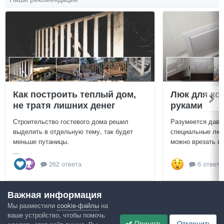
Как построить теплый дом,
Люк для ко
не тратя лишних денег
руками
Строительство гостевого дома решил
Разумеется давн
выделить в отдельную тему, так будет
специальные люч
меньше путаницы.
можно врезать в 
...
262 ответа
6 ответо
Важная информация
Посмотреть всё
Мы разместили
cookie-файлы
на
ваше устройство, чтобы помочь
Google рекомендует
Принять
Отклонить