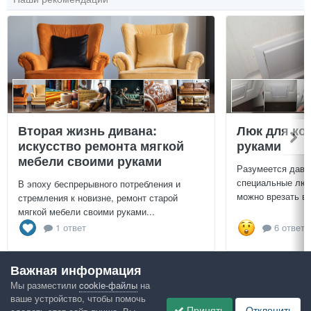
Вторая жизнь дивана:
Люк для ко
искусство ремонта мягкой
руками
мебели своими руками
Разумеется давн
специальные люч
В эпоху беспрерывного потребления и
можно врезать в 
стремления к новизне, ремонт старой
мягкой мебели своими руками...
1 ответ
6 ответо
Важная информация
Посмотреть всё
Мы разместили
cookie-файлы
на
ваше устройство, чтобы помочь
Google рекомендует
Принять
Отклонить