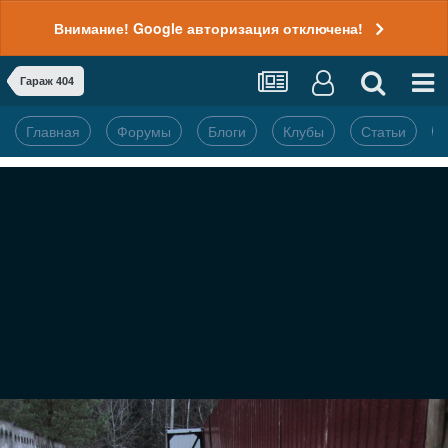
Внимание! Google авторизация отключена!
Гараж 404
Главная
Форумы
Блоги
Клубы
Статьи