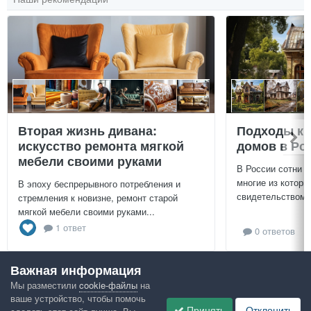
Вторая жизнь дивана:
Подходы к 
искусство ремонта мягкой
домов в Ро
мебели своими руками
В России сотни т
многие из которы
В эпоху беспрерывного потребления и
свидетельством и
стремления к новизне, ремонт старой
мягкой мебели своими руками...
1 ответ
0 ответов
Важная информация
Посмотреть всё
Мы разместили
cookie-файлы
на
ваше устройство, чтобы помочь
Google рекомендует
Принять
Отклонить