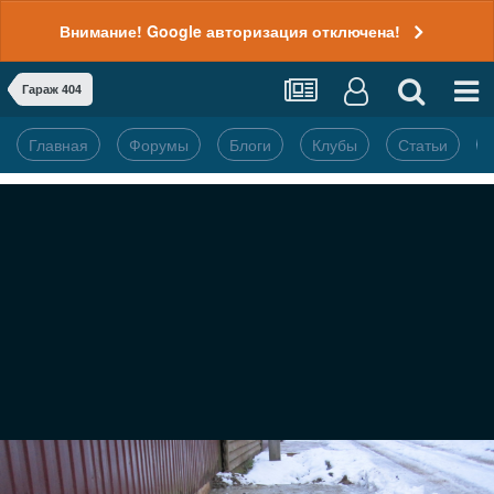
Внимание! Google авторизация отключена!
Гараж 404
Главная
Форумы
Блоги
Клубы
Статьи