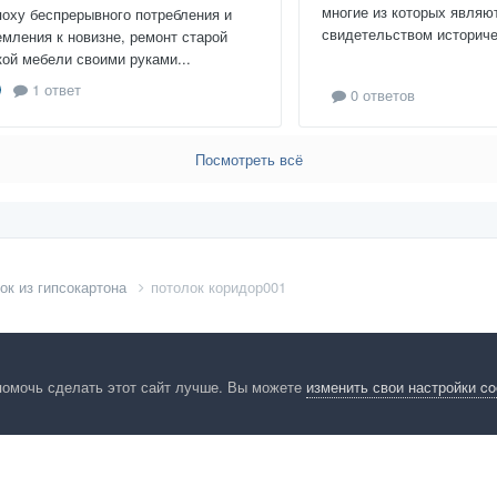
многие из которых являю
поху беспрерывного потребления и
свидетельством историчес
емления к новизне, ремонт старой
кой мебели своими руками...
1 ответ
0 ответов
Посмотреть всё
ок из гипсокартона
потолок коридор001
помочь сделать этот сайт лучше. Вы можете
изменить свои настройки c
енциальность
Обратная связь
Cookies
Правила
Таблица лидер
HomeMasters.RU
Powered by Invision Community