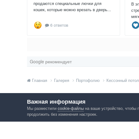
продаются специальные лючки для
В э
кошек, которые можно врезать в дверь...
стр
мяг
6 ответов
Google рекомендует
Главная
Галерея
Портофолио
Кессонный потол
Важная информация
Мы разместили
cookie-файлы
на ваше устройство, чтобы 
продолжить без изменения настроек.
Язык
Конфид