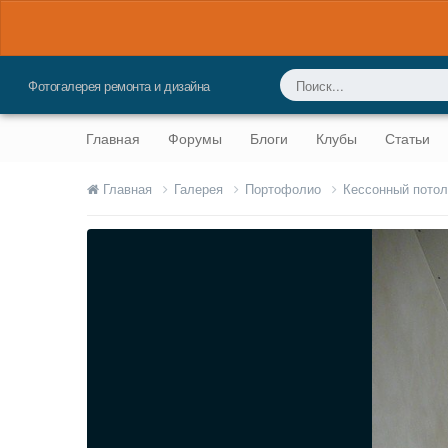
Фотогалерея ремонта и дизайна
Главная
Форумы
Блоги
Клубы
Статьи
Главная
Галерея
Портофолио
Кессонный потол