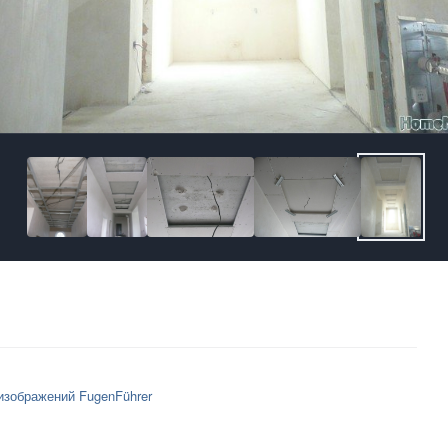
изображений FugenFührer