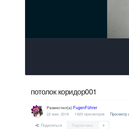
потолок коридор001
Разместил(а)
FugenFührer
22 мая, 2016
1 625 просмотров
Просмотр 
Поделиться
Подписчики
0