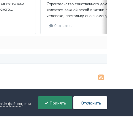
тся не только
Строительство собственного дома
кого...
является важной вехой в жизни любого
человека, поскольку оно знаменует...
0 ответов
Принять
Отклонить
ookie-файлов
, или
ов
Администрация