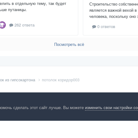
елить в отдельную тему, так будет
Строительство собственн
ьше путаницы.
является важной вехой в
человека, поскольку оно 
262 ответа
0 ответов
Посмотреть всё
ок из гипсокартона
потолок коридор003
помочь сделать этот сайт лучше. Вы можете
изменить свои настройки c
енциальность
Обратная связь
Cookies
Правила
Таблица лидер
HomeMasters.RU
Powered by Invision Community