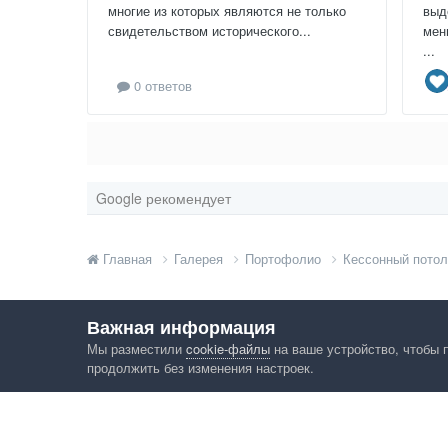
многие из которых являются не только
выд
свидетельством исторического...
мен
...
0 ответов
Google рекомендует
Главная
Галерея
Портофолио
Кессонный потол
Важная информация
Мы разместили
cookie-файлы
на ваше устройство, чтобы 
продолжить без изменения настроек.
Язык
Конфид