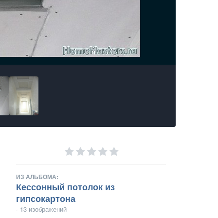
ИЗ АЛЬБОМА:
Кессонный потолок из
гипсокартона
· 13 изображений