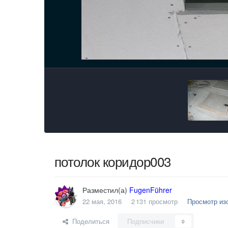
потолок коридор003
Разместил(а)
FugenFührer
22 мая, 2016
2 131 просмотр
Просмотр из
Поделиться
Подписчики
0