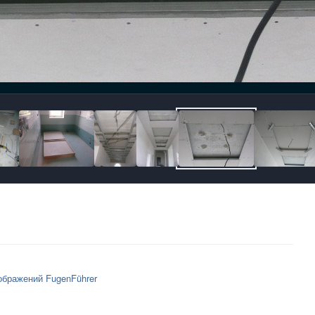
ображений FugenFührer