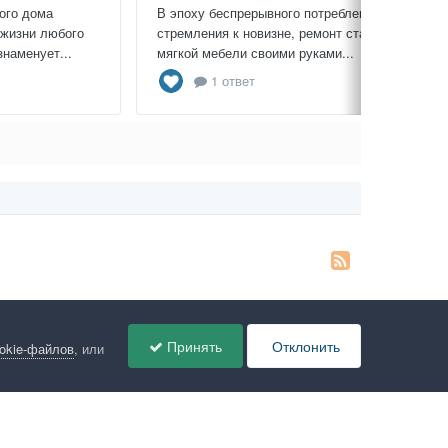
ого дома
В эпоху беспрерывного потребления и
 жизни любого
стремления к новизне, ремонт старой
знаменует...
мягкой мебели своими руками...
1 ответ
Принять
Отклонить
ookie-файлов
, или
ов
Администрация