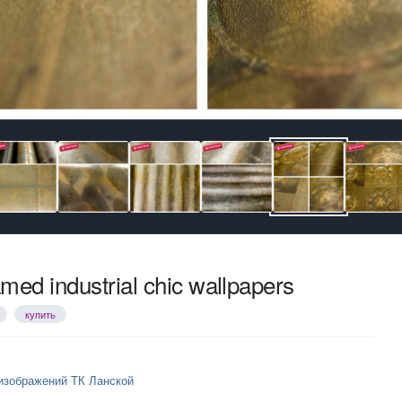
ed industrial chic wallpapers
купить
изображений ТК Ланской