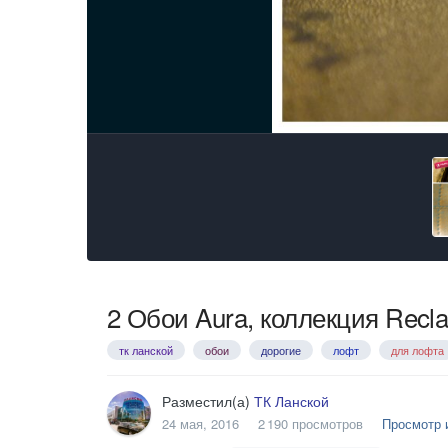
2 Обои Aura, коллекция Reclam
тк ланской
обои
дорогие
лофт
для лофта
Разместил(а)
ТК Ланской
24 мая, 2016
2 190 просмотров
Просмотр 