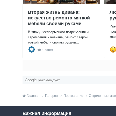
Вторая жизнь дивана:
Лю
искусство ремонта мягкой
ру
мебели своими руками
Раз
про
В эпоху беспрерывного потребления и
кош
стремления к новизне, ремонт старой
мягкой мебели своими руками...
1 ответ
Google рекомендует
Главная
Галерея
Портофолио
Отделочные мат
Важная информация