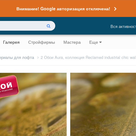
Внимание! Google авторизация отключена!
Вся активнос
Галерея
Стройфирмы
Мастера
Еще
ериалы для лофта
2 Обои Aura, коллекция Reclamed industrial chic wal