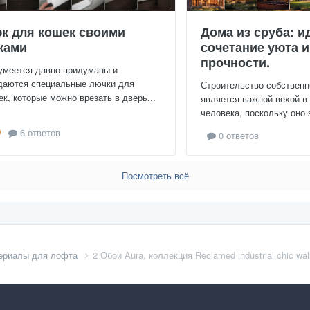
к для кошек своими
Дома из сруба: и
ками
сочетание уюта и
прочности.
умеется давно придуманы и
даются специальные лючки для
Строительство собственн
ек, которые можно врезать в дверь...
является важной вехой в
человека, поскольку оно 
6 ответов
0 ответов
Посмотреть всё
ериалы для лофта
2 Обои Aura, коллекция Reclamed industrial chic wal