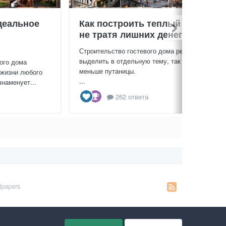
деальное
Как построить теплый дом,
не тратя лишних денег
Строительство гостевого дома решил
выделить в отдельную тему, так будет
ого дома
меньше путаницы.
 жизни любого
...
знаменует...
262 ответа
lpapers