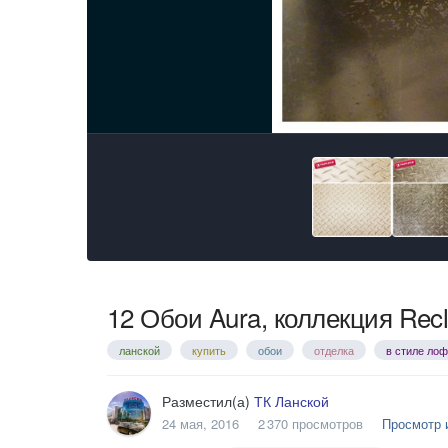
12 Обои Aura, коллекция Recla
ланской
купить
обои
отделка
в стиле лоф
Разместил(а)
ТК Ланской
24 мая, 2016
2 370 просмотров
Просмотр 