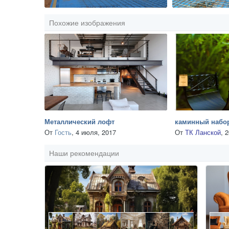
Похожие изображения
Металлический лофт
каминный набор
От
Гость
,
4 июля, 2017
От
ТК Ланской
,
2
Наши рекомендации