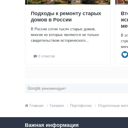
Подходы к ремонту старых
Вт
домов в России
ис
ме
В России сотни тысяч старых домов,
многие из которых являются не только
В э
свидетельством исторического...
стр
мяг
0 ответов
Google рекомендует
Главная
Галерея
Портофолио
Отделочные мат
Важная информация