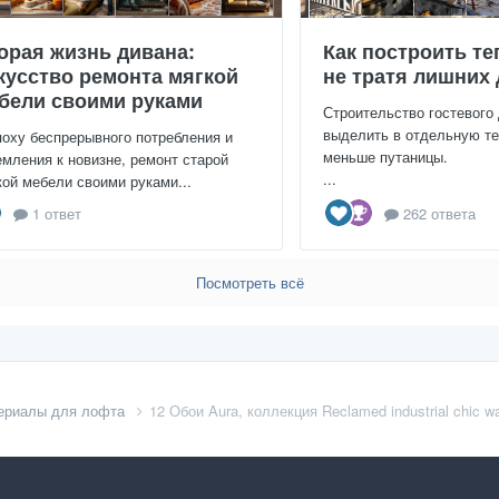
орая жизнь дивана:
Как построить те
кусство ремонта мягкой
не тратя лишних 
бели своими руками
Строительство гостевого
выделить в отдельную те
поху беспрерывного потребления и
меньше путаницы.
емления к новизне, ремонт старой
...
кой мебели своими руками...
1 ответ
262 ответа
Посмотреть всё
ериалы для лофта
12 Обои Aura, коллекция Reclamed industrial chic wa