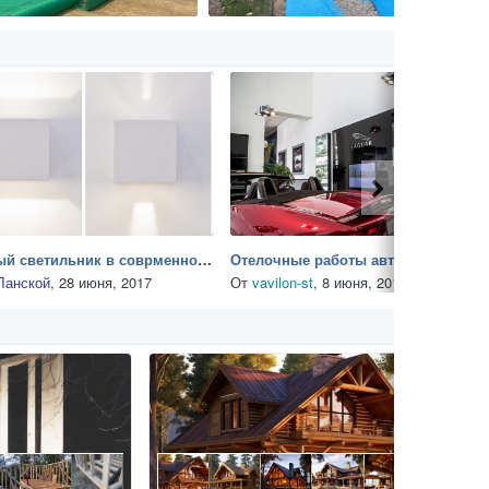
уличный светильник в соврменном стиле в ТК Ланской
Отелочные работы автомобильный салон премиум кл
Ланской
,
28 июня, 2017
От
vavilon-st
,
8 июня, 2015