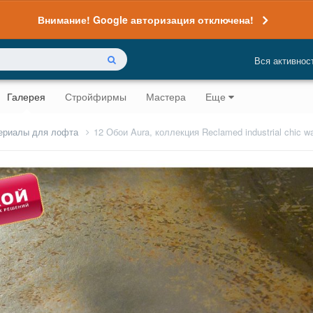
Внимание! Google авторизация отключена!
Вся активнос
Галерея
Стройфирмы
Мастера
Еще
ериалы для лофта
12 Обои Aura, коллекция Reclamed industrial chic wa