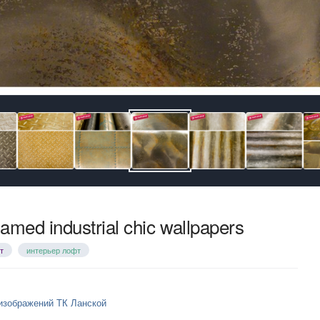
med industrial chic wallpapers
т
интерьер лофт
изображений ТК Ланской