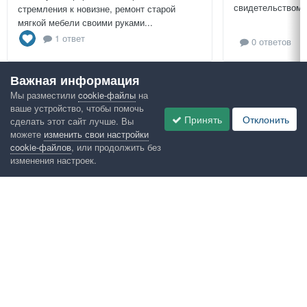
свидетельством и
стремления к новизне, ремонт старой
мягкой мебели своими руками...
1 ответ
0 ответов
Важная информация
Посмотреть всё
Мы разместили
cookie-файлы
на
ваше устройство, чтобы помочь
Google рекомендует
Принять
Отклонить
сделать этот сайт лучше. Вы
можете
изменить свои настройки
cookie-файлов
, или продолжить без
изменения настроек.
Язык
Конфиденциальность
Обратная связь
Cookies
Правила
Таблица лидеров
Администрация
HomeMasters.RU
Powered by Invision Community