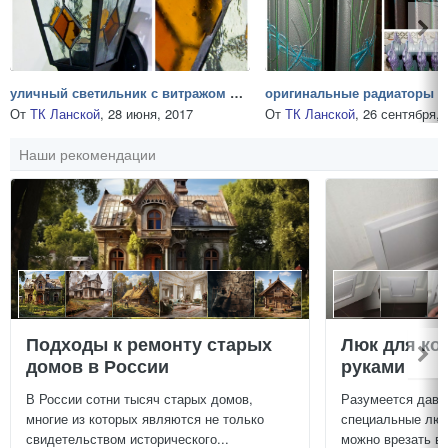
уличный светильник с витражом в ТК Ланской
От
ТК Ланской
,
28 июня, 2017
От
ТК Ланской
,
26 сентября, 
Наши рекомендации
Подходы к ремонту старых
Люк для ко
домов в России
руками
В России сотни тысяч старых домов,
Разумеется давн
многие из которых являются не только
специальные люч
свидетельством исторического...
можно врезать в 