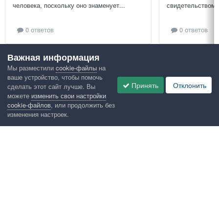
человека, поскольку оно знаменует...
свидетельством и
0 ответов
0 ответов
Важная информация
Посмотреть всё
Мы разместили
cookie-файлы
на
ваше устройство, чтобы помочь
Google рекомендует
Принять
Отклонить
сделать этот сайт лучше. Вы
можете
изменить свои настройки
cookie-файлов
, или продолжить без
изменения настроек.
Язык
Конфиденциальность
Обратная связь
Cookies
Правила
Таблица лидеров
Администрация
HomeMasters.RU
Powered by Invision Community