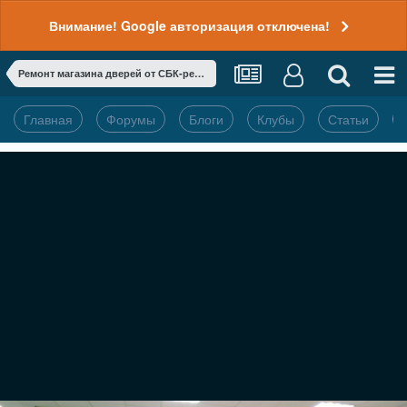
Внимание! Google авторизация отключена!
Ремонт магазина дверей от СБК-ремонт
Главная
Форумы
Блоги
Клубы
Статьи