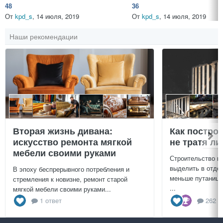
48
36
От
kpd_s
,
14 июля, 2019
От
kpd_s
,
14 июля, 2019
Наши рекомендации
Вторая жизнь дивана:
Как постро
искусство ремонта мягкой
не тратя л
мебели своими руками
Строительство г
выделить в отдел
В эпоху беспрерывного потребления и
меньше путаницы
стремления к новизне, ремонт старой
...
мягкой мебели своими руками...
1 ответ
262 о