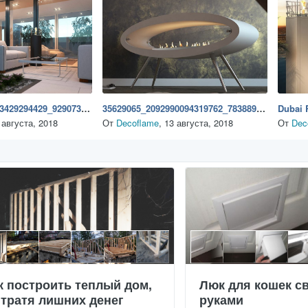
29386969_2043243429294429_929073276632694784_o
35629065_2092990094319762_7838890806457925632_n
 августа, 2018
От
Decoflame
,
13 августа, 2018
От
Dec
к построить теплый дом,
Люк для кошек с
 тратя лишних денег
руками