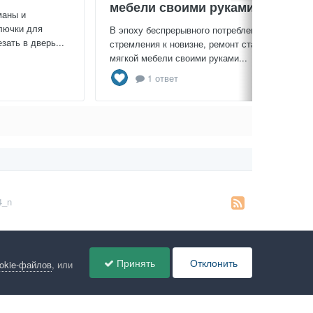
мебели своими руками
маны и
лючки для
В эпоху беспрерывного потребления и
зать в дверь...
стремления к новизне, ремонт старой
мягкой мебели своими руками...
1 ответ
4_n
Принять
Отклонить
ookie-файлов
, или
ов
Администрация