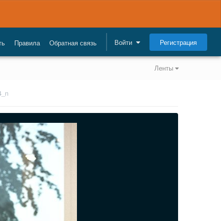
Регистрация
Войти
ть
Правила
Обратная связь
Ленты
4_n