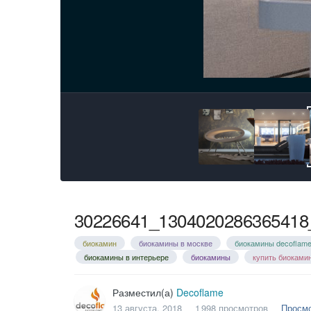
30226641_1304020286365418
биокамин
биокамины в москве
биокамины decoflam
биокамины в интерьере
биокамины
купить биоками
Разместил(а)
Decoflame
13 августа, 2018
1 998 просмотров
Просмо