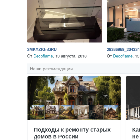
2MKYZfGnQRU
От
Decoflame
,
13 августа, 2018
От
Decoflame
,
13
Наши рекомендации
Подходы к ремонту старых
Ка
домов в России
не