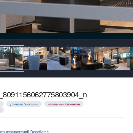
_8091156062775803904_n
e
уличный биокамин
напольный биокамин
н
тр изображений Decoflame