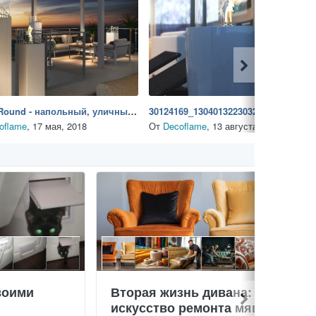
Dubai Round - напольный, уличный биокамин
30124169_1304013223032791_5494878517373960192_n
oflame
,
17 мая, 2018
От
Decoflame
,
13 августа, 2018
воими
Вторая жизнь дивана:
искусство ремонта мягкой