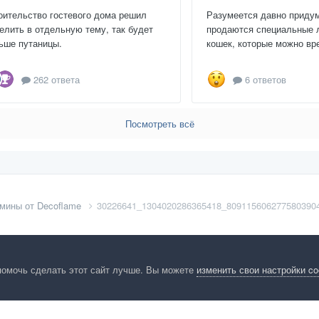
оительство гостевого дома решил
Разумеется давно приду
елить в отдельную тему, так будет
продаются специальные 
ьше путаницы.
кошек, которые можно вре
262 ответа
6 ответов
Посмотреть всё
мины от Decoflame
30226641_1304020286365418_809115606277580390
помочь сделать этот сайт лучше. Вы можете
изменить свои настройки c
енциальность
Обратная связь
Cookies
Правила
Таблица лидер