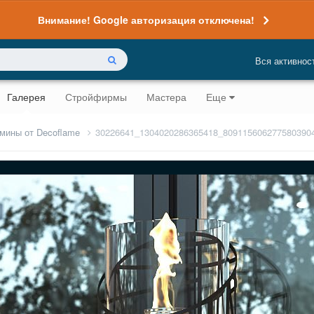
Внимание! Google авторизация отключена!
Вся активнос
Галерея
Стройфирмы
Мастера
Еще
мины от Decoflame
30226641_1304020286365418_809115606277580390