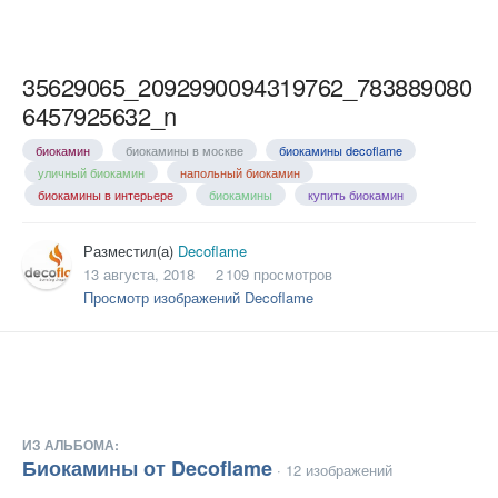
35629065_2092990094319762_783889080
6457925632_n
биокамин
биокамины в москве
биокамины decoflame
уличный биокамин
напольный биокамин
биокамины в интерьере
биокамины
купить биокамин
Разместил(а)
Decoflame
13 августа, 2018
2 109 просмотров
Просмотр изображений Decoflame
ИЗ АЛЬБОМА:
Биокамины от Decoflame
· 12 изображений