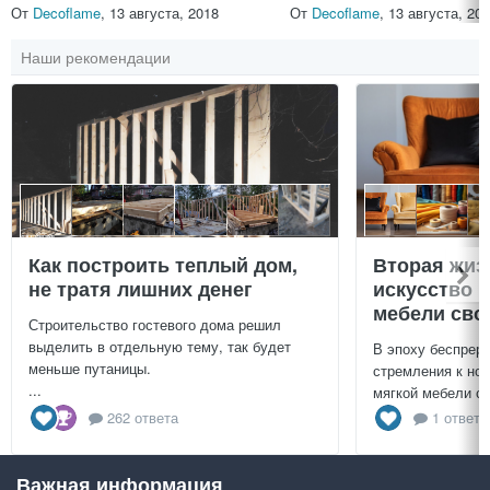
От
Decoflame
,
13 августа, 2018
От
Decoflame
,
13 августа, 20
Наши рекомендации
Как построить теплый дом,
Вторая жиз
не тратя лишних денег
искусство 
мебели сво
Строительство гостевого дома решил
выделить в отдельную тему, так будет
В эпоху беспреры
меньше путаницы.
стремления к нов
...
мягкой мебели св
262 ответа
1 ответ
Важная информация
Посмотреть всё