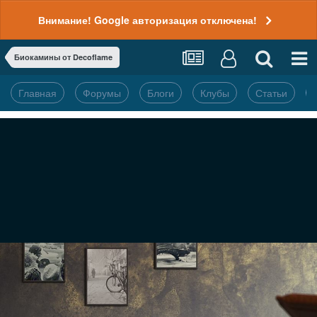
Внимание! Google авторизация отключена!
Биокамины от Decoflame
Главная
Форумы
Блоги
Клубы
Статьи