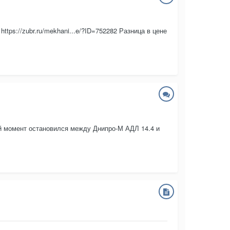
tps://zubr.ru/mekhani...e/?ID=752282 Разница в цене
ый момент остановился между Днипро-М АДЛ 14.4 и