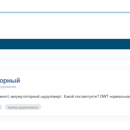
торный
рудование
емонт) аккумуляторный шуруповерт. Какой посоветуете? DWT нормальн
выбор шуруповерта