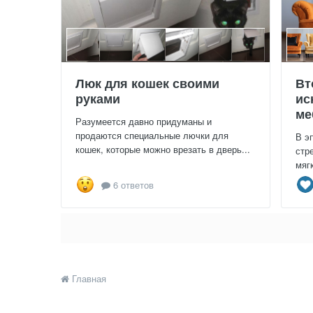
Люк для кошек своими
Вт
руками
ис
ме
Разумеется давно придуманы и
продаются специальные лючки для
В э
кошек, которые можно врезать в дверь...
стр
мяг
6 ответов
Главная