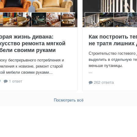
орая жизнь дивана:
Как построить те
кусство ремонта мягкой
не тратя лишних 
бели своими руками
Строительство гостевого
выделить в отдельную те
поху беспрерывного потребления и
меньше путаницы.
емления к новизне, ремонт старой
...
кой мебели своими руками...
1 ответ
262 ответа
Посмотреть всё