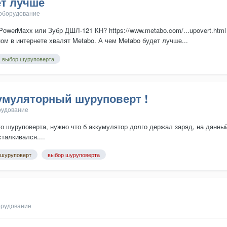
ет лучше
 оборудование
werMaxx или Зубр ДШЛ-121 КН? https://www.metabo.com/...upovert.html ht
ном в интернете хвалят Metabo. А чем Metabo будет лучше...
выбор шуруповерта
умуляторный шуруповерт !
рудование
о шуруповерта, нужно что б аккумулятор долго держал заряд, на данн
талкивался....
 шуруповерт
выбор шуруповерта
орудование