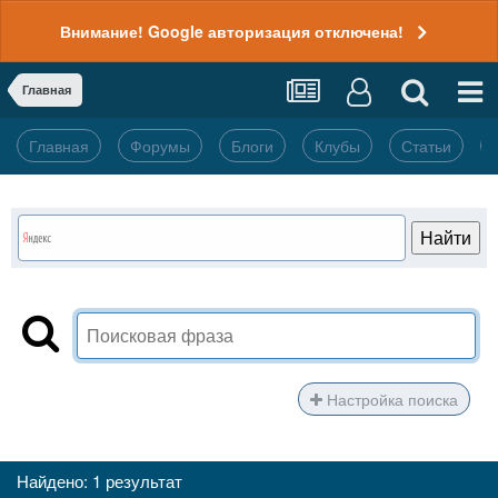
Внимание! Google авторизация отключена!
Главная
Главная
Форумы
Блоги
Клубы
Статьи
Настройка поиска
Найдено: 1 результат