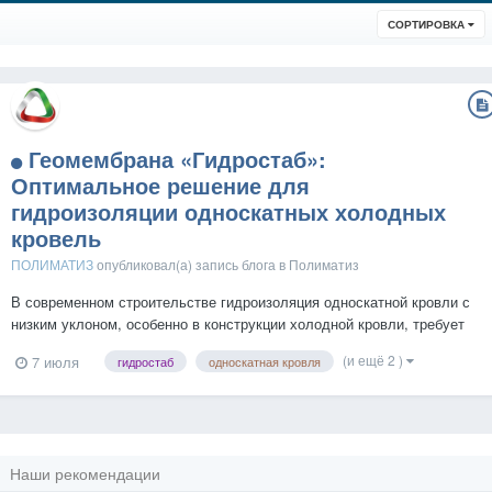
СОРТИРОВКА
Геомембрана «Гидростаб»:
Оптимальное решение для
гидроизоляции односкатных холодных
кровель
ПОЛИМАТИЗ
опубликовал(а) запись блога в
Полиматиз
В современном строительстве гидроизоляция односкатной кровли с
низким уклоном, особенно в конструкции холодной кровли, требует
применения материалов с повышенными эксплуатационными
(и ещё 2 )
7 июля
гидростаб
односкатная кровля
характеристиками и гарантированной долговечностью. Композитная
геомембрана «Гидростаб» — это технологически выверенная...
Наши рекомендации