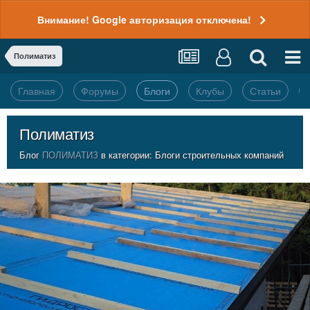
Внимание! Google авторизация отключена!
Полиматиз
Главная
Форумы
Блоги
Клубы
Статьи
Полиматиз
Блог
ПОЛИМАТИЗ
в категории:
Блоги строительных компаний