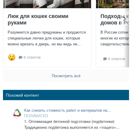
Люк для кошек своими
Подходы к 
руками
домов в Ро
Разумеется давно придуманы и продаются
В России сотни т
специальные лючки для кошек, которые
многие из которы
можно врезать в дверь, но мы ведь не...
свидетельством и
6 ответов
0 ответов
Посмотреть всё
Похожий контент
Как снизить стоимость работ и материалов на
бетонной подготовке и гидроизоляции?
ПОЛИМАТИЗ
1. Оптимизация бетонной подготовки (подбетонки)
Традиционно подбетонка выполняется из «тощего»...