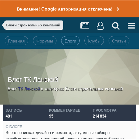
Внимание! Google авторизация отключена!
Блоги строительных компаний
Главная
Форумы
Блоги
Клубы
Статьи
Блог ТК Ланской
Блог
ТК Ланской
в категории:
Блоги строительных компаний
ЗАПИСЬ
КОММЕНТАРИЕВ
ПРОСМОТРА
481
95
214 834
О БЛОГЕ
Все о новинках дизайна и ремонта, актуальные обзоры
стройматериалов и технологий, новости интерьерных брендов.