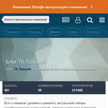
Внимание! Google авторизация отключена!
Блоги строительных компаний
Главная
Форумы
Блоги
Клубы
Статьи
Блог ТК Ланской
Блог
ТК Ланской
в категории:
Блоги строительных компаний
ЗАПИСЬ
КОММЕНТАРИЕВ
ПРОСМОТРОВ
481
95
214 665
О БЛОГЕ
Все о новинках дизайна и ремонта, актуальные обзоры
стройматериалов и технологий, новости интерьерных брендов.