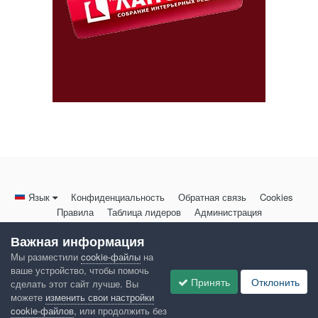
Язык
Конфиденциальность
Обратная связь
Cookies
Правила
Таблица лидеров
Администрация
HomeMasters.RU
Важная информация
Powered by Invision Community
Мы разместили
cookie-файлы
на
ваше устройство, чтобы помочь
Принять
Отклонить
сделать этот сайт лучше. Вы
можете
изменить свои настройки
cookie-файлов
, или продолжить без