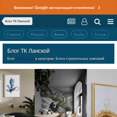
Внимание! Google авторизация отключена!
Блог ТК Ланской
Главная
Форумы
Блоги
Клубы
Статьи
Блог ТК Ланской
Блог
ТК Ланской
в категории:
Блоги строительных компаний