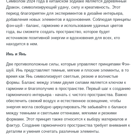
Символом 2024 года в китайском зодиаке является Деревянный
Дракон, символизирующий удачу, силу и креативность. Этот
период благоприятен для экспериментов в дизайне интерьера,
добавления новых элементов и вдохновения. Соблюдая принципы
фэн-шуй - баланс, гармонию и использование удачных цветов
года, вы сможете создать пространство, которое будет
источником позитивной энергии и вдохновения для всех, кто
находится в нем.
Инь и Янь
Две противоположные силы, которые управляют принципами Фэн-
шуй. Инь представляет темные, мягкие и плоские элементы, в то
время как Янь символизирует светлые, резкие и волнистые
формы. Баланс между этими двумя силами является ключом к
гармонии и благополучию в пространстве. Первый шаг к созданию
гармоничного интерьера - начать с чистого пространства. Важно
обеспечить свежий воздух и естественное освещение, чтобы
энергия могла свободно циркулировать.Не забывайте о балансе
между темными и светлыми оттенками, мягкими и резкими
формами. Этот принцип также относится к выбору материалов и
фактур. Создание гармоничного пространства требует внимания к
деталям и умения сочетать различные элементы.