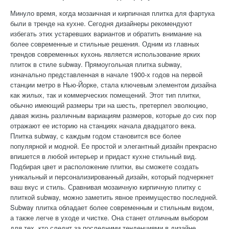
Минуло время, когда мозаичная и кирпичная плитка для фартука
были в тренде на кухне. Сегодня дизайнеры рекомендуют
избегать этих устаревших вариантов и обратить внимание на
более современные и стильные решения. Одним из главных
трендов современных кухонь является использование ярких
плиток в стиле subway. Прямоугольная плитка subway,
изначально представленная в начале 1900-х годов на первой
станции метро в Нью-Йорке, стала ключевым элементом дизайна
как жилых, так и коммерческих помещений. Этот тип плитки,
обычно имеющий размеры три на шесть, претерпел эволюцию,
давая жизнь различным вариациям размеров, которые до сих пор
отражают ее историю на станциях начала двадцатого века.
Плитка subway, с каждым годом становится все более
популярной и модной. Ее простой и элегантный дизайн прекрасно
впишется в любой интерьер и придаст кухне стильный вид.
Подбирая цвет и расположение плитки, вы сможете создать
уникальный и персонализированный дизайн, который подчеркнет
ваш вкус и стиль. Сравнивая мозаичную кирпичную плитку с
плиткой subway, можно заметить явное преимущество последней.
Subway плитка обладает более современным и стильным видом,
а также легче в уходе и чистке. Она станет отличным выбором
для тех, кто следит за последними тенденциями в дизайне