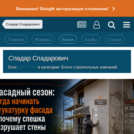
Внимание! Google авторизация отключена!
Спадар Спадарович
Главная
Форумы
Блоги
Клубы
Статьи
Спадар Спадарович
Блог
Igor Frolov
в категории:
Блоги строительных компаний