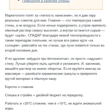
Помогите в заделке стены
Маркетологи топят за «легкость нанесения», но я дам пару
реальных советов для мая. Главное — это температура самой
стены, а не воздуха. Если ночью подморозило, а утром припекло,
обычный раствор сверху высохнет, а внутри останется сырым —
будет «шуба». СПАДАР благодаря низкой теплопроводности к
таким перепадам лояльнее, но лучше все равно идти «за
солнцем»: работайте на тех стенах, где лучи появятся только во
второй половине дня.
И по адгезии: забудьте про бетоноконтакт, он просто «задушит»
стену. Лучше уберите пыль щеткой и увлажните. И, заклинаю,
мешайте раствор на низких оборотах. Если врубите миксер на
максимум — разобьете керамические гранулы и превратите
крутой материал в обычную кашу.
Коротко о главном
Спешка в стройке = двойной бюджет на переделку.
Работать в +25°C сложнее, чем в +10°C, не ждите аномальной
жары.