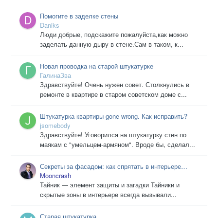
Помогите в заделке стены
Daniks
Люди добрые, подскажите пожалуйста,как можно
заделать данную дыру в стене.Сам в таком, к...
Новая проводка на старой штукатурке
ГалинаЗва
Здравствуйте! Очень нужен совет. Столкнулись в
ремонте в квартире в старом советском доме с...
Штукатурка квартиры gone wrong. Как исправить?
jsomebody
Здравствуйте! Уговорился на штукатурку стен по
маякам с "умельцем-армяном". Вроде бы, сделал...
Секреты за фасадом: как спрятать в интерьере
тайники, потайные двери и невидимые зоны
Mooncrash
Тайник — элемент защиты и загадки Тайники и
скрытые зоны в интерьере всегда вызывали...
Старая штукатурка