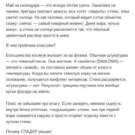
Май на календаре — это всегда лютая суета. Заказчики на
панике, бригады хватают авансы, все хотят «закрыть» стены, пока
светит солнце. Но как человек, который видел сотни объектов,
скажу: сейчас — самый коварный момент. Днем жара, ночью
минус, а стена на солнце раскаляется так, что обычный
цементный раствор просто в шоке.
В чем проблема классики?
Большинство косяков вылазит из-за физики. Обычная штукатурка
— это тяжелый песок. Она жесткая. А газобетон (D400-D500) —
мягкий и «живой», он постоянно меняет объем от влаги и
температуры. Когда вы лепите тяжелую корку на мягкое
основание, получается конфликт интересов. Стена расширяется,
штукатурка — нет. Результат: трещины-паутинки или вообще
куски фасада на земле.
Плюс не забываем про влагу. Если запереть зимнюю сырость
внутри блока плотным, «недышащим» слоем, она при первой
жаре ломанется наружу и просто оторвет отделку вместе с
куском стены.
Почему СПАДАР решает