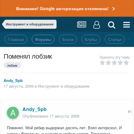
Внимание! Google авторизация отключена!
Инструмент и оборудование
Главная
Форумы
Блоги
Клубы
Статьи
Поменял лобзик
Оценить эту тему:
лобзик
Andy_Spb
17 августа, 2006
в
Инструмент и оборудование
Andy_Spb
#1
Опубликовано
17 августа, 2006
Поменял. Мой ребир выдержал десять лет. Взял интерскол. И
советы Форумчан, и знакомых мебельщиков. Тяжеловат,