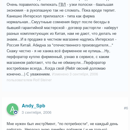
Очень поравилось пилюкать
ГВЛ
- узки полоски - баальшая
экономия - в рукопашную так не сломать. Пока вроде терпит.
Канешно Интерскол прилизался - типа как фирма
нормальная...Смуутныые сомнения берут после беседы в
бывшей гарантийной мастерской - договор расторгли - наберут
разных комплектующих из Китая, нам не дают, что делать не
знаем...И в продаже в честном магазине надпись Интерскол -
Россия Китай. Абидна за "отечественного производителя..."
Скажу честно - я не ханжа всё фирменное не купишь...Ну,
перфоратор куплю фирменный, узнаю в сервисе, с каким
магазином работают, что бы не обманули...Перфоратор
востребован всегда...Когда свой (Rebir овский доломаю
конечно...) С уважением.
Изменено
3 сентября, 2006
пользователем Rolf Steiner
Andy_Spb
#6
3 сентября, 2006
Мне нужен был инстрУмент, "по потребности", не каждый день
работать. Неплохо знаю линейку лобзиков ( и не только),