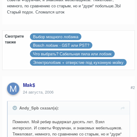
немного, по сравнению со старым, но и "дури" побольше.ЗЫ
Старый подох. Сломался шток
Смотрите
Выбор мощного лобзика
также
Bosch лобзик - GST или PST?
Что выбрать? Сабельная пила или лобзик
Электролобзик + отверстие под кухонную мойку
Mak$
#2
24 августа, 2006
Andy_Spb сказал(а):
Поменял. Мой ребир выдержал десять лет. Взял
интерскол. И советы Форумчан, и знакомых мебельщиков.
Тяжеловат, немного, по сравнению со старым, но и "дури"