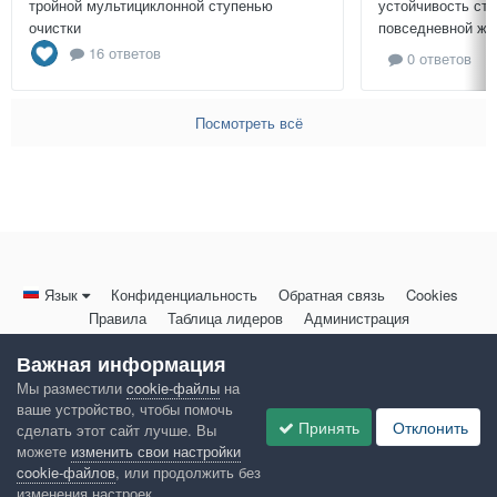
тройной мультициклонной ступенью
устойчивость ст
очистки
повседневной жиз
16 ответов
0 ответов
Посмотреть всё
Язык
Конфиденциальность
Обратная связь
Cookies
Правила
Таблица лидеров
Администрация
HomeMasters.RU
Важная информация
Powered by Invision Community
Мы разместили
cookie-файлы
на
ваше устройство, чтобы помочь
Принять
Отклонить
сделать этот сайт лучше. Вы
можете
изменить свои настройки
cookie-файлов
, или продолжить без
изменения настроек.