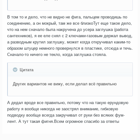
В том то и дело, что не видно не фига, пальцем проводишь по
соединению, а он мокрый, там же все близкоТут еще такое дело,
что на нем сначало была накручена до усера заглушка (работа
сантехников), я ее еле снял с 2 ключами-газовым держал вывод,
а разводным крутил заглушку, может когда откручивал каким-то
образом штуцер немного провернулся в пластике, отсюда и течь.
Сначало-то ничего не текло, когда заглушка стояла.
Цитата
Других вариантов не вижу, если делал всё правильно
А дедал вроде все правильно, потому что на такую ерундовую
работу я вообще никогда не заострял внимание, гибковую
подводку вообще всегда закручивал от руки без всяких фум-
лент. А тут такая фигня.Всем огромное спасибо за ответы