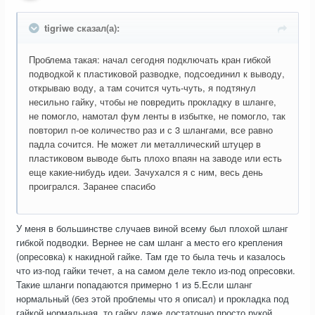
tigriwe сказал(а):
Проблема такая: начал сегодня подключать кран гибкой
подводкой к пластиковой разводке, подсоединил к выводу,
открываю воду, а там сочится чуть-чуть, я подтянул
несильно гайку, чтобы не повредить прокладку в шланге,
не помогло, намотал фум ленты в избытке, не помогло, так
повторил n-ое количество раз и с 3 шлангами, все равно
падла сочится. Не может ли металлический штуцер в
пластиковом выводе быть плохо впаян на заводе или есть
еще какие-нибудь идеи. Зачухался я с ним, весь день
проигрался. Заранее спасибо
У меня в большинстве случаев виной всему был плохой шланг
гибкой подводки. Вернее не сам шланг а место его крепления
(опресовка) к накидной гайке. Там где то была течь и казалось
что из-под гайки течет, а на самом деле текло из-под опресовки.
Такие шланги попадаются примерно 1 из 5.Если шланг
нормальный (без этой проблемы что я описал) и прокладка под
гайкой нормальная, то гайку даже достаточно просто рукой