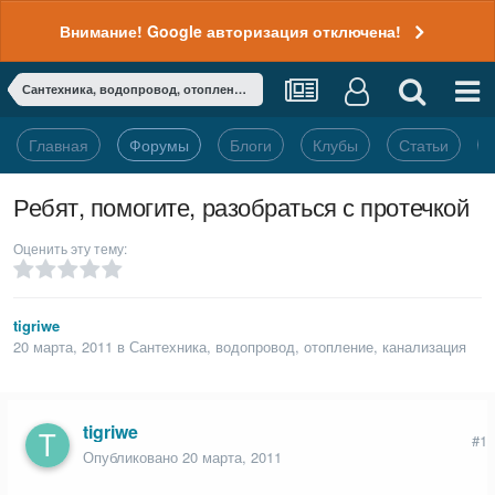
Внимание! Google авторизация отключена!
Сантехника, водопровод, отопление, канализация
Главная
Форумы
Блоги
Клубы
Статьи
Ребят, помогите, разобраться с протечкой
Оценить эту тему:
tigriwe
20 марта, 2011
в
Сантехника, водопровод, отопление, канализация
tigriwe
#1
Опубликовано
20 марта, 2011