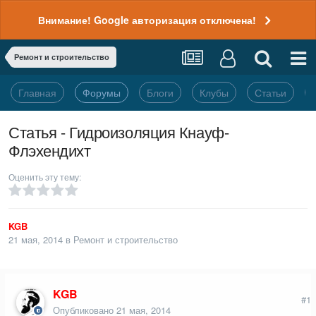
Внимание! Google авторизация отключена!
Ремонт и строительство
Главная
Форумы
Блоги
Клубы
Статьи
Статья - Гидроизоляция Кнауф-
Флэхендихт
Оценить эту тему:
KGB
21 мая, 2014
в
Ремонт и строительство
KGB
#1
Опубликовано
21 мая, 2014