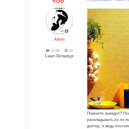
KGB
Admin
10,3k
24
Санкт-Петербург
Помните анекдот? Пс
раскладывать их по ящ
доктор, я ведь посто