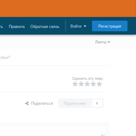
Регистрация
Войти
ть
Правила
Обратная связь
Ленты
ообои?
Оценить эту тему:
Поделиться
Подписчики
0
#1