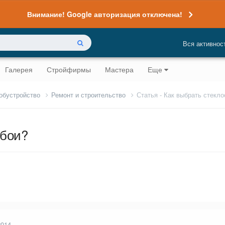
Внимание! Google авторизация отключена!
Вся активнос
Галерея
Стройфирмы
Мастера
Еще
 обустройство
Ремонт и строительство
Статья - Как выбрать стекл
обои?
2014