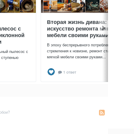
Вторая жизнь дивана:
лесос с
искусство ремонта мягкой
иклонной
мебели своими руками
и
В эпоху беспрерывного потребления и
стремления к новизне, ремонт старой
ьный пылесос с
мягкой мебели своими руками...
й ступенью
1 ответ
ообои?