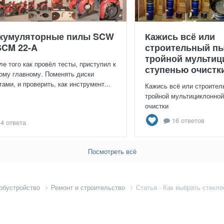
кумуляторные пилы SCW
Кажись всё или
SCM 22-A
строительный пы
тройной мультиц
ле того как провёл тесты, приступил к
ступенью очистк
ому главному. Поменять диски
тами, и проверить, как инструмент...
Кажись всё или строител
тройной мультициклонно
очистки
16 ответов
4 ответа
Посмотреть всё
 обустройство
Ремонт и строительство
Статья - Как выбрать стекл