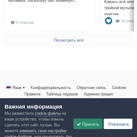
человека, поскольку оно знаменует...
Кажись всё или 
тройной мультиц
очистки
16 ответ
0 ответов
Посмотреть всё
Язык
Конфиденциальность
Обратная связь
Cookies
Правила
Таблица лидеров
Администрация
HomeMasters.RU
Важная информация
Powered by Invision Community
Мы разместили
cookie-файлы
на
ваше устройство, чтобы помочь
Принять
Отклонить
сделать этот сайт лучше. Вы
можете
изменить свои настройки
cookie-файлов
, или продолжить без