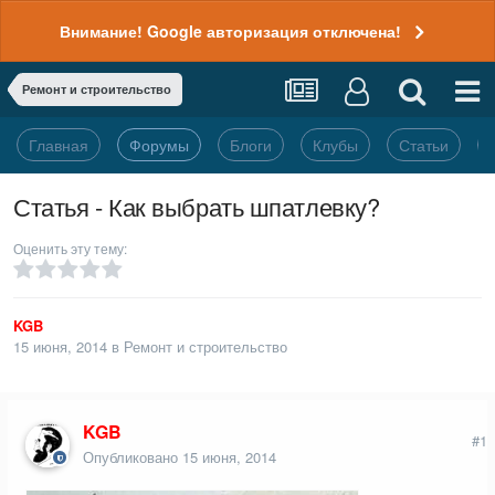
Внимание! Google авторизация отключена!
Ремонт и строительство
Главная
Форумы
Блоги
Клубы
Статьи
Статья - Как выбрать шпатлевку?
Оценить эту тему:
KGB
15 июня, 2014
в
Ремонт и строительство
KGB
#1
Опубликовано
15 июня, 2014