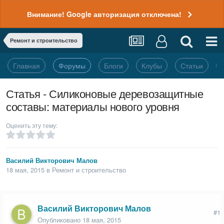
Внимание! Google авторизация отключена!
Ремонт и строительство
Главная
Форумы
Блоги
Клубы
Статьи
Статья - Силиконовые деревозащитные
составы: материалы нового уровня
Оценить эту тему:
Василий Викторович Малов
18 мая, 2015
в
Ремонт и строительство
Василий Викторович Малов
#1
Опубликовано
18 мая, 2015