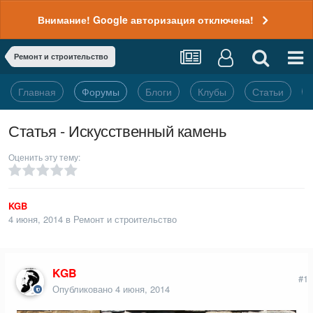
Внимание! Google авторизация отключена!
Ремонт и строительство
Главная
Форумы
Блоги
Клубы
Статьи
Статья - Искусственный камень
Оценить эту тему:
KGB
4 июня, 2014
в
Ремонт и строительство
KGB
#1
Опубликовано
4 июня, 2014