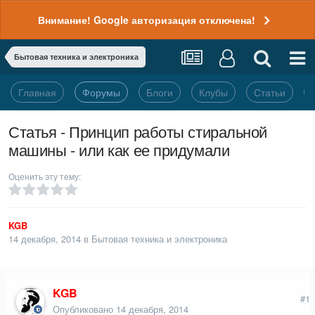
Внимание! Google авторизация отключена!
Бытовая техника и электроника
Главная
Форумы
Блоги
Клубы
Статьи
Статья - Принцип работы стиральной
машины - или как ее придумали
Оценить эту тему:
KGB
14 декабря, 2014
в
Бытовая техника и электроника
KGB
#1
Опубликовано
14 декабря, 2014