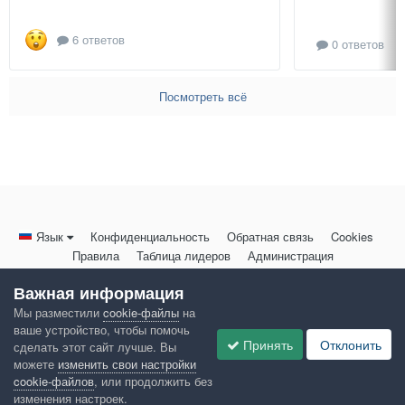
6 ответов
0 ответов
Посмотреть всё
Язык
Конфиденциальность
Обратная связь
Cookies
Правила
Таблица лидеров
Администрация
HomeMasters.RU
Важная информация
Powered by Invision Community
Мы разместили
cookie-файлы
на
ваше устройство, чтобы помочь
Принять
Отклонить
сделать этот сайт лучше. Вы
можете
изменить свои настройки
cookie-файлов
, или продолжить без
изменения настроек.