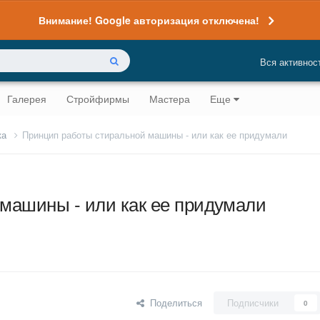
Внимание! Google авторизация отключена!
Вся активнос
Галерея
Стройфирмы
Мастера
Еще
ка
Принцип работы стиральной машины - или как ее придумали
машины - или как ее придумали
Поделиться
Подписчики
0