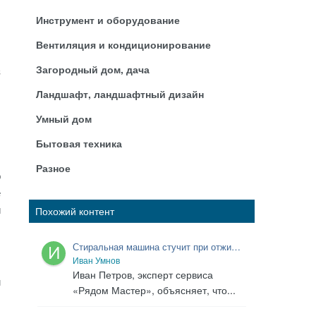
Инструмент и оборудование
Вентиляция и кондиционирование
и
Загородный дом, дача
з
Ландшафт, ландшафтный дизайн
Умный дом
Бытовая техника
Разное
о
е
и
Похожий контент
Стиральная машина стучит при отжиме:
как отличить дисбаланс от
Иван Умнов
неисправности
Иван Петров, эксперт сервиса
м
«Рядом Мастер», объясняет, что...