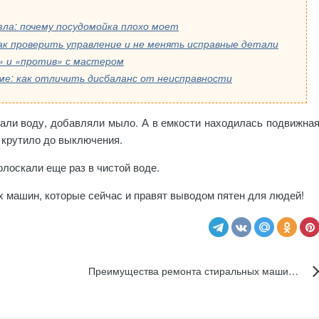
зла: почему посудомойка плохо моет
ак проверить управление и не менять исправные детали
а» и «против» с мастером
е: как отличить дисбаланс от неисправности
вали воду, добавляли мыло. А в емкости находилась подвижна
и крутило до выключения.
олоскали еще раз в чистой воде.
 машин, которые сейчас и правят выводом пятен для людей!
Преимущества ремонта стиральных машин профессиональными специалистами