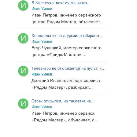
В баке сухо: почему машинка
включилась, но не стирает
Иван Умнов
Иван Петров, инженер сервисного
центра Рядом Мастер, объясняет...
Холодильник на лоджии: разбираем
«за» и «против» с мастером
Иван Умнов
Егор Чудицкий, мастер сервисного
центра «Фридж Мастер»...
Телевизор не откликается на пульт: как
проверить управление и не менять
Иван Умнов
исправные детали
Дмитрий Иванов, эксперт сервиса
«Рядом Мастер», разбирает...
Отсек открылся, но таблетка не
исчезла: почему посудомойка плохо
Иван Умнов
моет
Иван Петров, инженер сервиса
«Рядом Мастер», объясняет, с...