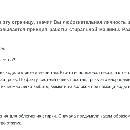
а эту страницу, значит Вы любознательная личность 
новывается принцип работы стиральной машины. Ра
ое.
ичества?
ыходили к реке и мыли там. Кто-то использовал песок, а кто-т
ая грязь. По факту система очень простая, грязь это инородны
т их можно легко выбить, вымыть из волокон при помощи воды 
ния для облегчения стирки. Сначала придумали каким образо
тво отжима!