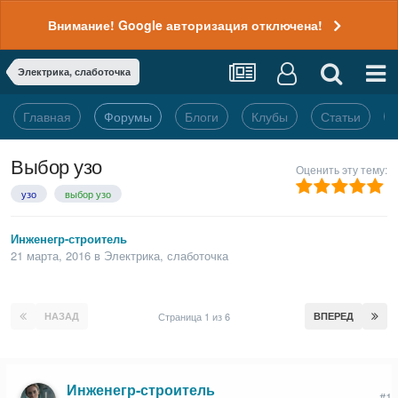
Внимание! Google авторизация отключена!
Электрика, слаботочка
Главная
Форумы
Блоги
Клубы
Статьи
Выбор узо
Оценить эту тему:
узо
выбор узо
Инженегр-строитель
21 марта, 2016
в
Электрика, слаботочка
НАЗАД
Страница 1 из 6
ВПЕРЕД
Инженегр-строитель
#1