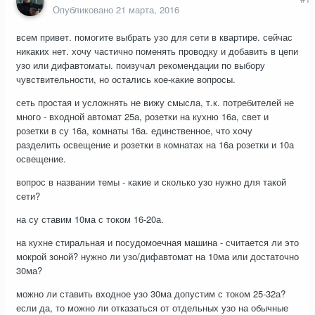
Опубликовано
21 марта, 2016
всем привет. помогите выбрать узо для сети в квартире. сейчас
никаких нет. хочу частично поменять проводку и добавить в цепи
узо или дифавтоматы. поизучал рекомендации по выбору
чувствительности, но остались кое-какие вопросы.
сеть простая и усложнять не вижу смысла, т.к. потребителей не
много - входной автомат 25а, розетки на кухню 16а, свет и
розетки в су 16а, комнаты 16а. единственное, что хочу
разделить освещение и розетки в комнатах на 16а розетки и 10а
освещение.
вопрос в названии темы - какие и сколько узо нужно для такой
сети?
на су ставим 10ма с током 16-20а.
на кухне стиральная и посудомоечная машина - считается ли это
мокрой зоной? нужно ли узо/дифавтомат на 10ма или достаточно
30ма?
можно ли ставить входное узо 30ма допустим с током 25-32а?
если да, то можно ли отказаться от отдельных узо на обычные