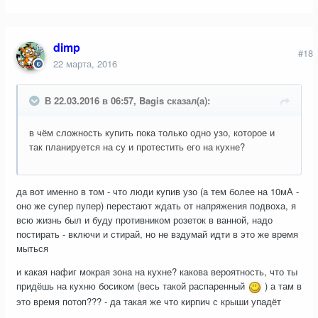
dimp
#18
22 марта, 2016
В 22.03.2016 в 06:57, Bagis сказал(а):
в чём сложность купить пока только одно узо, которое и
так планируется на су и протестить его на кухне?
да вот именно в том - что люди купив узо (а тем более на 10мА -
оно же супер пупер) перестают ждать от напряжения подвоха, я
всю жизнь был и буду противником розеток в ванной, надо
постирать - включи и стирай, но не вздумай идти в это же время
мыться
и какая нафиг мокрая зона на кухне? какова вероятность, что ты
придёшь на кухню босиком (весь такой распаренный
) а там в
это время потоп??? - да такая же что кирпич с крыши упадёт