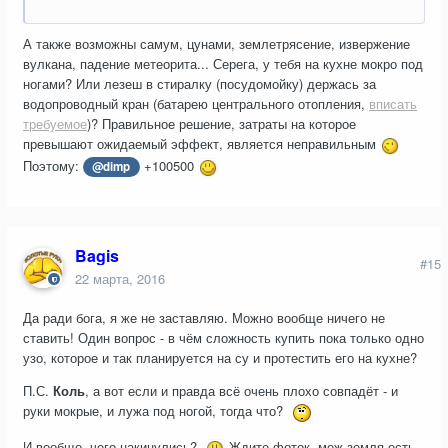
А также возможны самум, цунами, землетрясение, извержение
вулкана, падение метеорита... Серега, у тебя на кухне мокро под
ногами? Или лезеш в стиралку (посудомойку) держась за
водопроводный кран (батарею центрального отопления,
вписать
требуемое
)? Правильное решение, затраты на которое
превышают ожидаемый эффект, является неправильным
Поэтому:
+100500
@dimp
Bagis
#15
22 марта, 2016
Да ради бога, я же не заставляю. Можно вообще ничего не
ставить! Один вопрос - в чём сложность купить пока только одно
узо, которое и так планируется на су и протестить его на кухне?
П.С.
Коль
, а вот если и правда всё очень плохо совпадёт - и
руки мокрые, и лужа под ногой, тогда что?
И вообще, чего накинулись?
Ждите фоток, мож земля есть