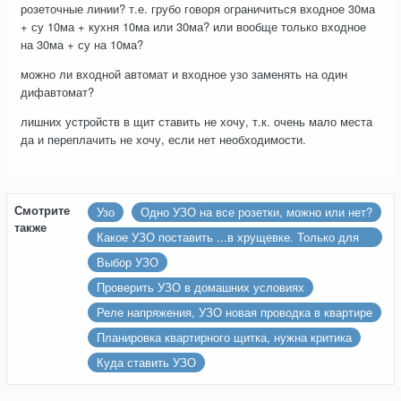
розеточные линии? т.е. грубо говоря ограничиться входное 30ма
+ су 10ма + кухня 10ма или 30ма? или вообще только входное
на 30ма + су на 10ма?
можно ли входной автомат и входное узо заменять на один
дифавтомат?
лишних устройств в щит ставить не хочу, т.к. очень мало места
да и переплачить не хочу, если нет необходимости.
Смотрите
Узо
Одно УЗО на все розетки, можно или нет?
также
Какое УЗО поставить ...в хрущевке. Только для
холодильника и стир. машины!
Выбор УЗО
Проверить УЗО в домашних условиях
Реле напряжения, УЗО новая проводка в квартире
Планировка квартирного щитка, нужна критика
Куда ставить УЗО