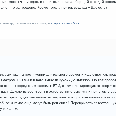
ься может что угодно, в т.ч. и то, что запах борщей соседей посел
цию, что запрещено. Кроме того, а приток воздуха у Вас есть?
ь аватар, заполнить профиль, и
создать свой блог
я, сам уже на протяжении длительного времени ищу ответ как пр
иаметром 130 мм и в него вывести кухонную вытяжку. Но вот проб
а это, но перед этим сходил в БТИ, а там планировщик категоричск
е даст. Думаю вывести зонт в естественную вытяжку и при этом у са
м который будет механически закрываться при включении зонта и о
добное и какие еще могут быть решения? Перекрывать естественну
у тех этаж.