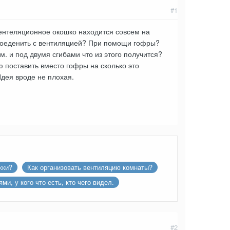
#1
 вентеляционное окошко находится совсем на
 соеденить с вентиляцией? При помощи гофры?
м. и под двумя сгибами что из этого получится?
 поставить вместо гофры на сколько это
дея вроде не плохая.
жки?
Как организовать вентиляцию комнаты?
, у кого что есть, кто чего видел.
#2