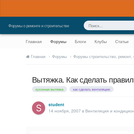
Форумы о ремонте и строительстве
Главная
Форумы
Блоги
Клубы
Статьи
Главная
Форумы
Форумы строительство, ремонт,
Вытяжка. Как сделать прави
кухонная вытяжка
как сделать вентиляцию
student
14 ноября, 2007
в
Вентиляция и кондицио