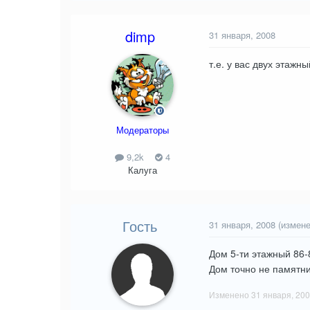
dimp
31 января, 2008
т.е. у вас двух этажн
Модераторы
9,2k
4
Калуга
Гость
31 января, 2008
(измене
Дом 5-ти этажный 86-8
Дом точно не памятни
Изменено
31 января, 20