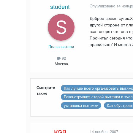
student
Опубликовано
14 ноябр
Доброе время суток.Х
другой стороне от пл
все говорят что она ш
Прочитал сегодня что
правильно? И можна 
Пользователи
92
Москва
Смотрите
Как лучше всего организовать вытяжк
также
Реконструкция старой вытяжки в туал
установка вытяжки
Как обустрои
KGB
14 ноября, 2007