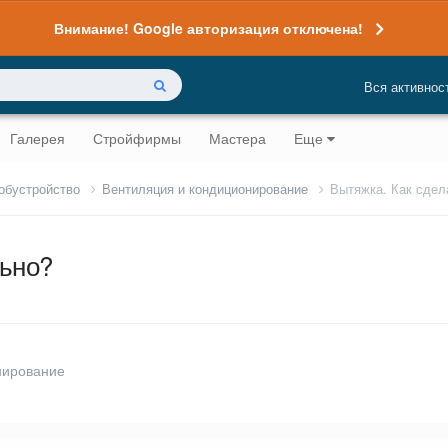
Внимание! Google авторизация отключена!
Вся активнос
Галерея
Стройфирмы
Мастера
Еще
 обустройство
Вентиляция и кондиционирование
Вытяжка. Как сдел
льно?
нирование