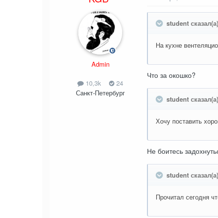
student сказал(а)
На кухне вентеляци
Admin
Что за окошко?
10,3k
24
Санкт-Петербург
student сказал(а)
Хочу поставить хор
Не боитесь задохнуть
student сказал(а)
Прочитал сегодня чт