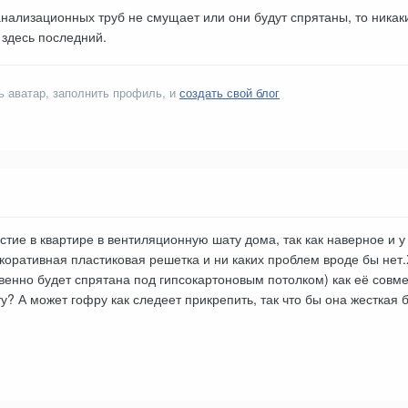
анализационных труб не смущает или они будут спрятаны, то ника
 здесь последний.
ь аватар, заполнить профиль, и
создать свой блог
тие в квартире в вентиляционную шату дома, так как наверное и у в
екоративная пластиковая решетка и ни каких проблем вроде бы нет
твенно будет спрятана под гипсокартоновым потолком) как её совме
? А может гофру как следеет прикрепить, так что бы она жесткая 