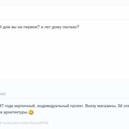
ый дом вы на первом? а лет дому сколько?
но)
7 года кирпичный, индивидуальный проект. Внизу магазины, 3й этаж
к архитектуры.
08
пользователем AlexeyWhite