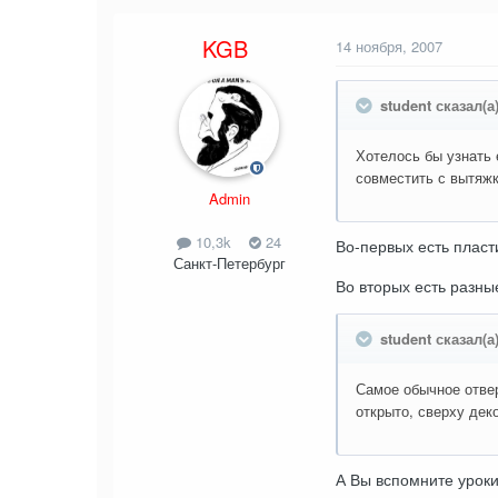
KGB
14 ноября, 2007
student сказал(а)
Хотелось бы узнать 
совместить с вытяжк
Admin
10,3k
24
Во-первых есть пласт
Санкт-Петербург
Во вторых есть разны
student сказал(а)
Самое обычное отвер
открыто, сверху дек
А Вы вспомните уроки