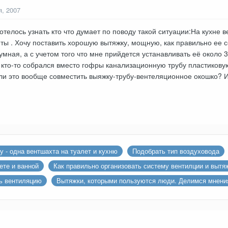
я, 2007
отелось узнать кто что думает по поводу такой ситуации:На кухне
иты . Хочу поставить хорошую вытяжку, мощную, как правильно ее
умная, а с учетом того что мне прийдется устанавливать её около 3
 кто-то собрался вместо гофры канализационную трубу пластиковую
ли это вообще совместить выяжку-трубу-вентеляционное окошко? И
у - одна вентшахта на туалет и кухню
Подобрать тип воздуховода
ете и ванной
Как правильно организовать систему вентилции и вытя
ть вентиляцию
Вытяжки, которыми пользуются люди. Делимся мнениями