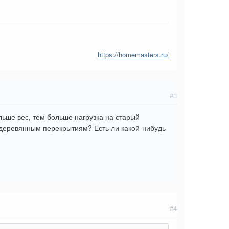
https://homemasters.ru/
#3
льше вес, тем больше нагрузка на старый
к деревянным перекрытиям? Есть ли какой-нибудь
#4