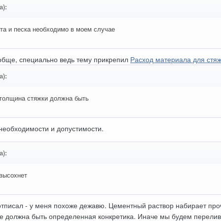
а):
та и песка необходимо в моем случае
обще, специально ведь тему прикрепил
Расход материала для стяж
а):
 толщина стяжки должна быть
 необходимости и допустимости.
а):
 высохнет
тписал - у меня похоже дежавю. Цементный раствор набирает про
е должна быть определенная конкретика. Иначе мы будем переливат