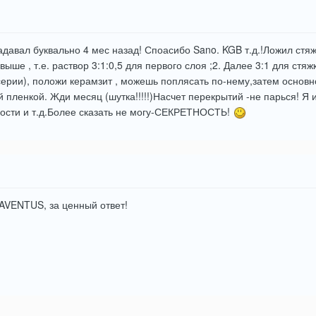
адавал буквально 4 мес назад! Споасибо Sano. KGB т.д.!Ложил стяжк
выше , т.е. раствор 3:1:0,5 для первого слоя ;2. Далее 3:1 для ст
серии), положи керамзит , можешь поплясать по-нему,затем основн
 пленкой. Жди месяц (шутка!!!!!)Насчет перекрытий -не парься! Я 
ности и т.д.Более сказать не могу-СЕКРЕТНОСТЬ!
AVENTUS, за ценный ответ!