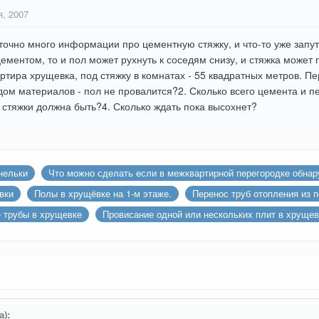
я, 2007
точно много информации про цементную стяжку, и что-то уже запут
ементом, то и пол может рухнуть к соседям снизу, и стяжка может 
артира хрущевка, под стяжку в комнатах - 55 квадратных метров. П
ом материалов - пол не провалится?2. Сколько всего цемента и п
стяжки должна быть?4. Сколько ждать пока высохнет?
нельки
Что можно сделать если в межквартирной перегородке обнар
вки
Полы в хрущёвке на 1-м этаже.
Перенос труб отопления из 
 трубы в хрущевке
Провисание одной или нескольких плит в хрущев
а):