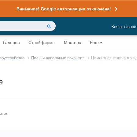
Внимание! Google авторизация отключена!
Вся активнос
Галерея
Стройфирмы
Мастера
Еще
 обустройство
Полы и напольные покрытия
Цементная стяжка в хр
е
ытия