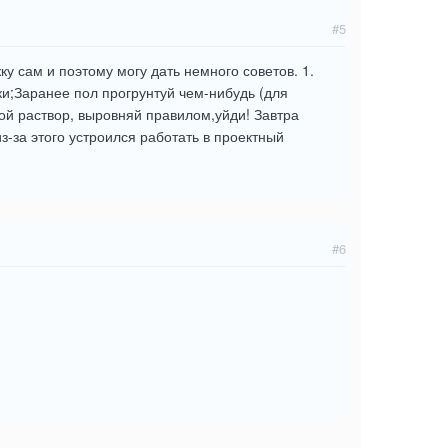
#5
у сам и поэтому могу дать немного советов. 1.
яжки;Заранее пол прогрунтуй чем-нибудь (для
ой раствор, выровняй правилом,уйди! Завтра
из-за этого устроился работать в проектный
#6