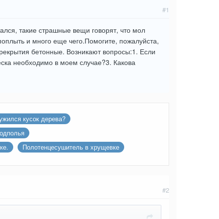
#1
ался, такие страшные вещи говорят, что мол
поплыть и много еще чего.Помогите, пожалуйста,
ерекрытия бетонные. Возникают вопросы:1. Если
еска необходимо в моем случае?3. Какова
ужился кусок дерева?
подполья
ке.
Полотенцесушитель в хрущевке
#2