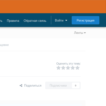
Регистрация
Войти
ть
Правила
Обратная связь
Ленты
ущевке
Оценить эту тему:
Поделиться
Подписчики
0