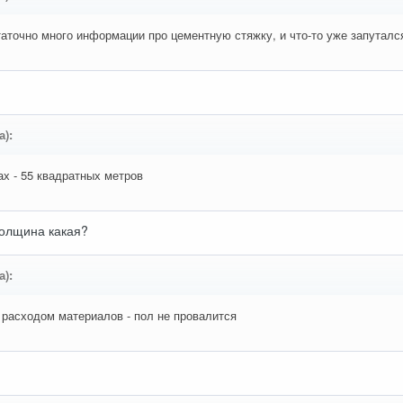
аточно много информации про цементную стяжку, и что-то уже запуталс
а):
ах - 55 квадратных метров
Толщина какая?
а):
 расходом материалов - пол не провалится