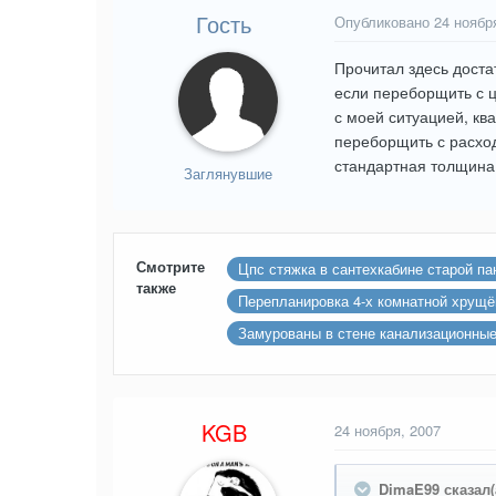
Гость
Опубликовано
24 ноябр
Прочитал здесь доста
если переборщить с ц
с моей ситуацией, кв
переборщить с расход
стандартная толщина 
Заглянувшие
Смотрите
Цпс стяжка в сантехкабине старой па
также
Перепланировка 4-х комнатной хрущё
Замурованы в стене канализационные
KGB
24 ноября, 2007
DimaE99 сказал(