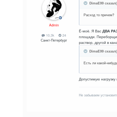
DimaE99 сказал(
Расход то причем?
Admin
Ё-моё. Я Вас
ДВА РА
10,3k
24
площади. Переборщить
Санкт-Петербург
раствор, другой в кан
DimaE99 сказал(
Есть ли какой-нибуд
Допустимую нагрузку 
Не забываем установит