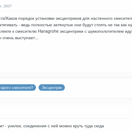
я, 2007
та!Каков порядок установки эксцентриков для настенного смесител
атягивать - ведь полностью затянутые они будут стоять не так как н
плекте к смесителю Hansgrohe эксцентрики с шумополотителем иду
 очень выступает...
тарого смесителя?
Эксцентрик
ит - унилок, соединения с ней можно круть туда сюда