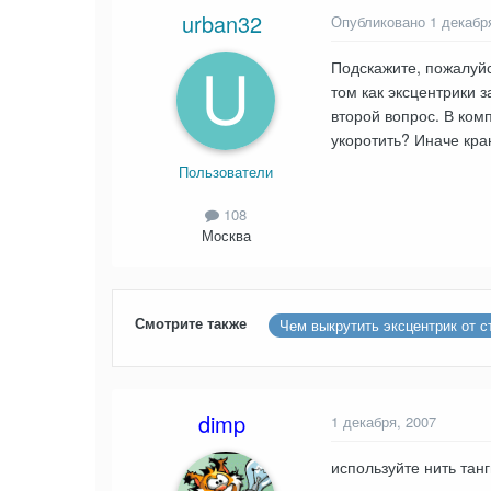
urban32
Опубликовано
1 декабр
Подскажите, пожалуйс
том как эксцентрики з
второй вопрос. В ком
укоротить? Иначе кран
Пользователи
108
Москва
Смотрите также
Чем выкрутить эксцентрик от с
dimp
1 декабря, 2007
используйте нить танг