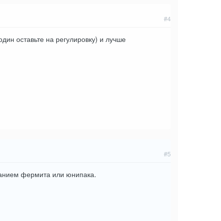
#4
 один оставьте на регулировку) и лучше
#5
ванием фермита или юнипака.