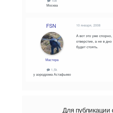
108
Москва
FSN
10 января, 2008
А вот это уже спорно,
отверстие, а не в дн
будет стоять.
Мастера
1,5k
у аэродрома Астафьево
Для публикации 