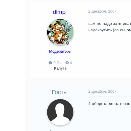
dimp
2 декабря, 2007
вам не надо затягиват
недокрутить (со льно
Модераторы
9,2k
4
Калуга
Гость
2 декабря, 2007
4 оборота достаточн