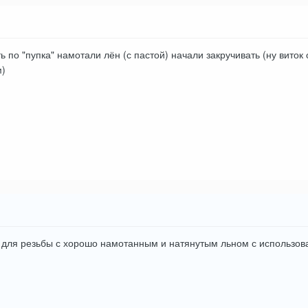
ь по "пупка" намотали лён (с пастой) начали закручивать (ну виток
м)
о для резьбы с хорошо намотанным и натянутым льном с использо