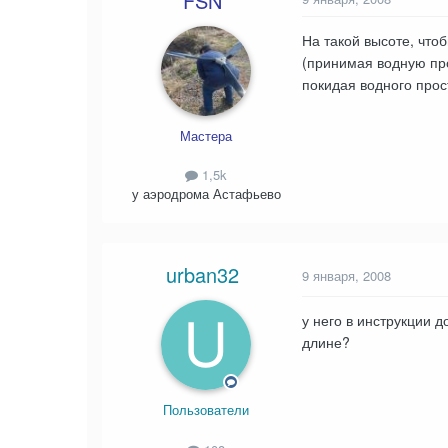
FSN
На такой высоте, чтоб
(принимая водную про
покидая водного прос
Мастера
1,5k
у аэродрома Астафьево
urban32
9 января, 2008
у него в инструкции 
длине?
Пользователи