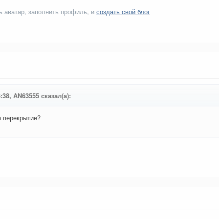
ь аватар, заполнить профиль, и
создать свой блог
6:38, AN63555 сказал(а):
о перекрытие?