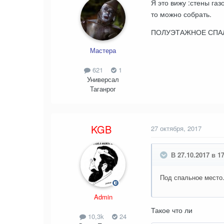
Я это вижу :стены га
то можно собрать.
ПОЛУЭТАЖНОЕ СПАЛ
Мастера
621
1
Универсал
Таганрог
KGB
27 октября, 2017
В 27.10.2017 в 17
Под спальное место
Admin
Такое что ли
10,3k
24