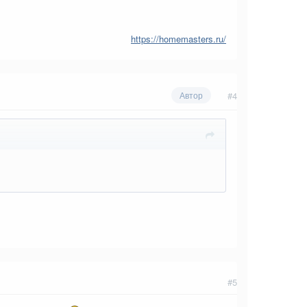
https://homemasters.ru/
#4
Автор
#5