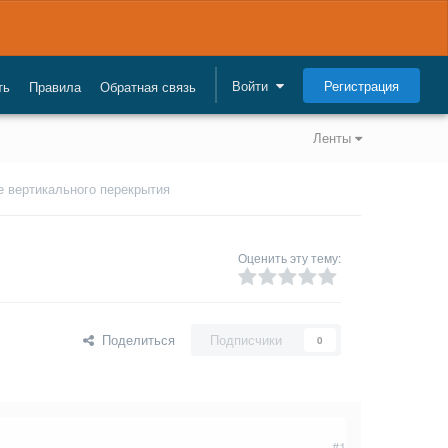
Регистрация
Войти
ть
Правила
Обратная связь
Ленты
е вертикального перекрытия
Оценить эту тему:
Поделиться
Подписчики
0
#1