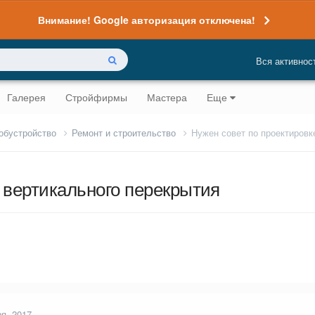
Внимание! Google авторизация отключена!
Вся активнос
Галерея
Стройфирмы
Мастера
Еще
 обустройство
Ремонт и строительство
Нужен совет по проектировк
 вертикального перекрытия
ря, 2017