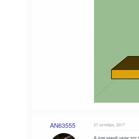
AN63555
27 октября, 2017
А для какой цели это