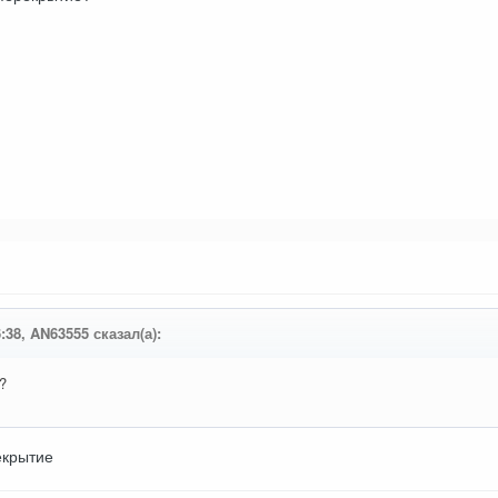
6:38, AN63555 сказал(а):
?
екрытие