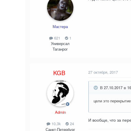
Мастера
621
1
Универсал
Таганрог
KGB
27 октября, 2017
В 27.10.2017 в 1
цели это перекрытие
Admin
И вообще, что за пер
10,3k
24
Санкт-Петербург