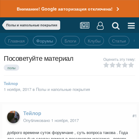
Внимание! Google авторизация отключена!
Полы и напольные покрытия
Главная
Форумы
Блоги
Клубы
Статьи
Посоветуйте материал
Оценить эту тему:
полы
Тейлор
1 ноября, 2017
в
Полы и напольные покрытия
Тейлор
#1
Опубликовано
1 ноября, 2017
доброго времени суток форумчане , суть вопроса такова . Года
два назад был сделан ремонт в поселковом магазине , поверх