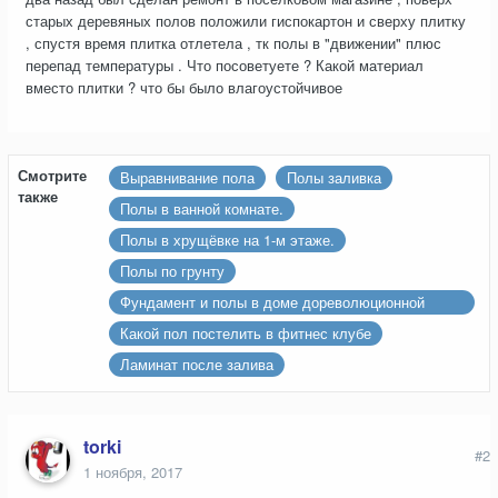
старых деревяных полов положили гиспокартон и сверху плитку
, спустя время плитка отлетела , тк полы в "движении" плюс
перепад температуры . Что посоветуете ? Какой материал
вместо плитки ? что бы было влагоустойчивое
Смотрите
Выравнивание пола
Полы заливка
также
Полы в ванной комнате.
Полы в хрущёвке на 1-м этаже.
Полы по грунту
Фундамент и полы в доме дореволюционной
постройки
Какой пол постелить в фитнес клубе
Ламинат после залива
torki
#2
1 ноября, 2017