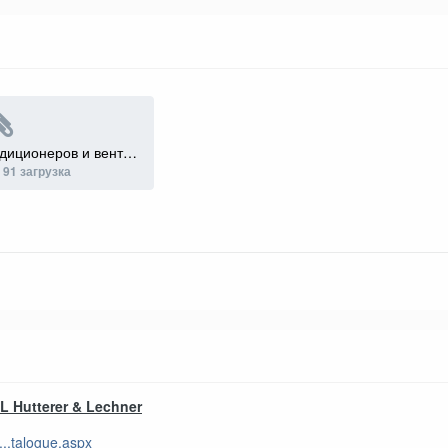
Сифоны HL для кондиционеров и вентилляции.pdf
·
91 загрузка
L Hutterer & Lechner
...talogue.aspx