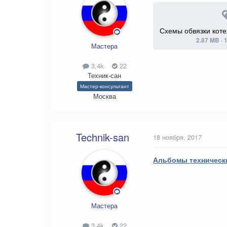
2.87 MB
·
Мастера
3,4k
22
Техник-сан
Мастер-консультант
Москва
Technik-san
18 ноября, 2017
Альбомы техническ
Мастера
3,4k
22