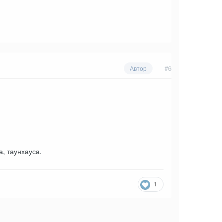
#6
Автор
, таунхауса.
1