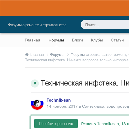
Форумы о ремонте и строительстве
Главная
Форумы
Блоги
Клубы
Статьи
Главная
Форумы
Форумы строительство, ремонт,
Техническая инфотека. Никаких вопросов только информа
Техническая инфотека. Н
Technik-san
14 ноября, 2017
в
Сантехника, водопровод
Решено Technik-san,
18 
Перейти к решению