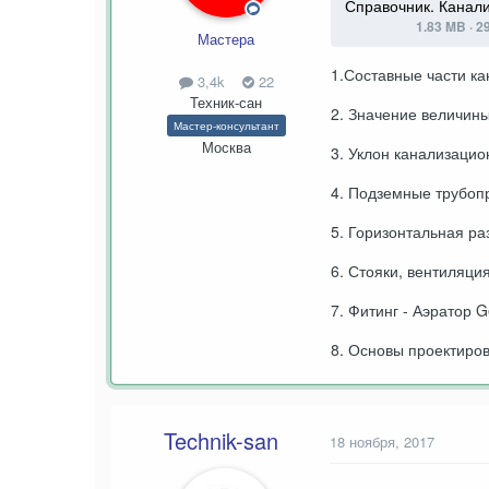
Справочник. Канал
1.83 MB
·
2
Мастера
1.Составные части к
3,4k
22
Техник-сан
2. Значение величины
Мастер-консультант
Москва
3. Уклон канализацио
4. Подземные трубоп
5. Горизонтальная ра
6. Стояки, вентиляци
7. Фитинг - Аэратор G
8. Основы проектиро
Technik-san
18 ноября, 2017