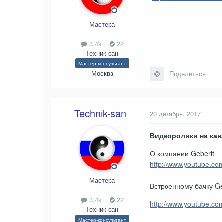
Мастера
3,4k
22
Техник-сан
Мастер-консультант
Москва
Поделиться
Technik-san
20 декабря, 2017
Видеоролики на кан
О компании Geberit
http://www.youtube.c
Мастера
Встроенному бачку Geb
3,4k
22
http://www.youtube.co
Техник-сан
Мастер-консультант