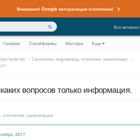
Внимание! Google авторизация отключена!
Вся активнос
Галерея
Стройфирмы
Мастера
Еще
 обустройство
Сантехника, водопровод, отопление, канализация
ция.
икаких вопросов только информация.
, отопление, канализация
ноября, 2017