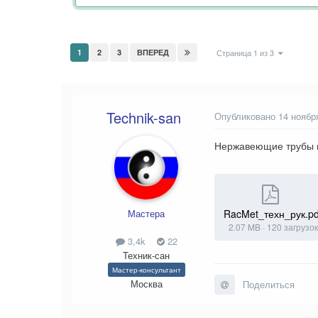
1
2
3
ВПЕРЕД
Страница 1 из 3
Technik-san
Опубликовано
14 ноябр
Нержавеющие трубы и 
Мастера
RacMet_техн_рук.pd
2.07 MB
·
120 загрузок
3,4k
22
Техник-сан
Мастер-консультант
Москва
Поделиться