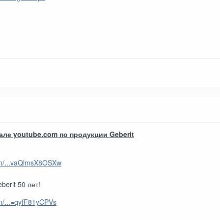
але youtube.com по продукции Geberit
om/...vaQlmsX8OSXw
erit 50 лет!
m/...=qyfF81yCPVs