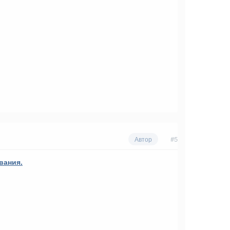
#5
Автор
вания.