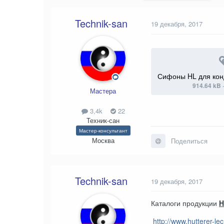
Technik-san
19 декабря, 2017
914.64 kB
Мастера
3,4k
22
Техник-сан
Мастер-консультант
Москва
Поделиться
Technik-san
19 декабря, 2017
Каталоги продукции
H
http://www.hutterer-lec