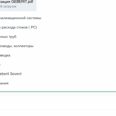
изация GEBERIT.pdf
98 загрузок
анализационной системы
 расхода стоков ( РС)
нных труб
роводы, коллекторы
зводка
я
eberit Sovent
вания