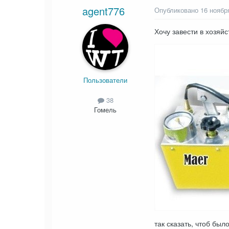
agent776
Опубликовано
16 ноябр
Хочу завести в хозяй
Пользователи
38
Гомель
так сказать, чтоб был