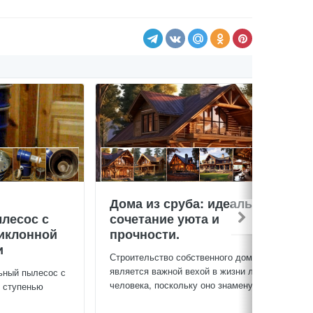
Дома из сруба: идеальное
лесос с
сочетание уюта и
иклонной
прочности.
и
Строительство собственного дома
является важной вехой в жизни любого
ьный пылесос с
человека, поскольку оно знаменует...
й ступенью