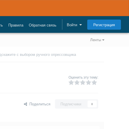
Регистрация
Войти
ть
Правила
Обратная связь
Ленты
дскажите с выбором ручного опрессовщика
Оценить эту тему:
Поделиться
Подписчики
0