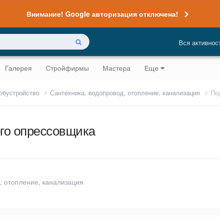
Внимание! Google авторизация отключена!
Вся активнос
Галерея
Стройфирмы
Мастера
Еще
 обустройство
Сантехника, водопровод, отопление, канализация
По
го опрессовщика
, отопление, канализация