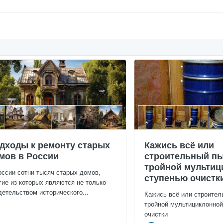
дходы к ремонту старых
Кажись всё или
мов в России
строительный пы
тройной мультиц
оссии сотни тысяч старых домов,
ступенью очистк
гие из которых являются не только
детельством исторического...
Кажись всё или строител
тройной мультициклонно
очистки