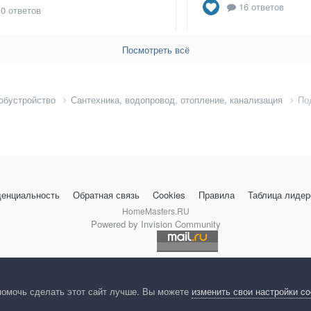
16 ответов
0 ответов
Посмотреть всё
 обустройство
Сантехника, водопровод, отопление, канализация
По
енциальность
Обратная связь
Cookies
Правила
Таблица лидер
HomeMasters.RU
Powered by Invision Community
помочь сделать этот сайт лучше. Вы можете
изменить свои настройки c