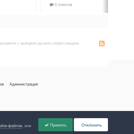
0 ответов
дскажите с выбором ручного опрессовщика
ов
Администрация
Принять
Отклонить
ookie-файлов
, или