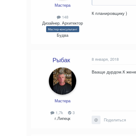
Мастера
К планировщику )
148
Дизайнер. Архитектор
Мастер-консультант
Будва
Рыбак
8 января, 2018
Вааще дурдом.К жене 
Мастера
1,7k
3
г.Липецк
Поделиться