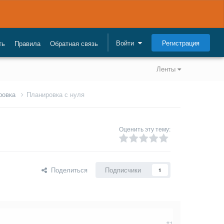
Регистрация
Войти
ть
Правила
Обратная связь
Ленты
ровка
Планировка с нуля
Оценить эту тему:
Поделиться
Подписчики
1
#1