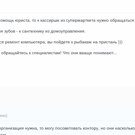
помощь юриста, то к кассирше из супермарткета нужно обращаться 
я зубов - к сантехнику из домоуправления.
ся ремонт компьютера, вы пойдете к рыбакам на пристань )))
е обращайтесь к специалистам! Что они вааще понимают...
ено)
организация нужна, то могу посоветовать контору, но они наскольк
том