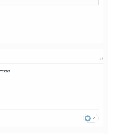
#3
тская.
2