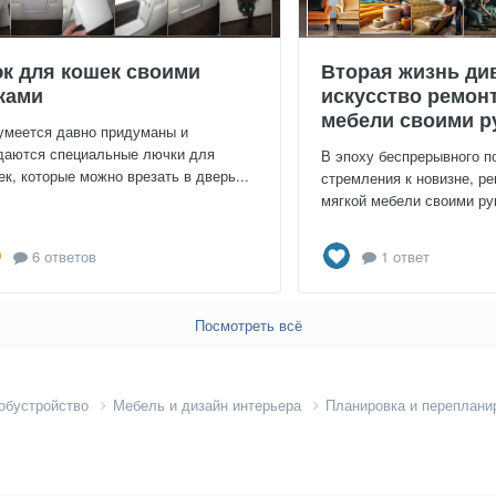
к для кошек своими
Вторая жизнь ди
ками
искусство ремон
мебели своими р
умеется давно придуманы и
даются специальные лючки для
В эпоху беспрерывного п
ек, которые можно врезать в дверь...
стремления к новизне, ре
мягкой мебели своими рук
6 ответов
1 ответ
Посмотреть всё
 обустройство
Мебель и дизайн интерьера
Планировка и переплани