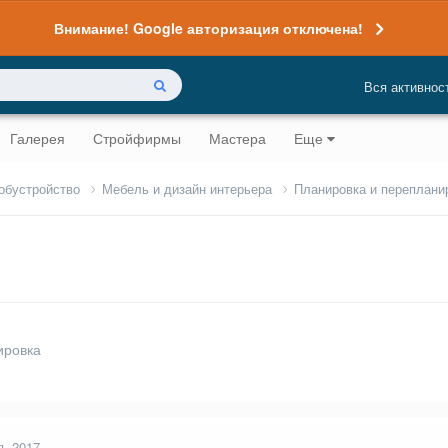
Внимание! Google авторизация отключена!
Вся активнос
Галерея
Стройфирмы
Мастера
Еще
 обустройство
Мебель и дизайн интерьера
Планировка и переплани
ировка
я, 2017