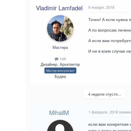
Vladimir Lamfadel
9 января, 2018
Точно! А если нужна 
А по вопросам лечени
А если вам потребует
Мастера
И ни в коем случае н
148
Дизайнер. Архитектор
Мастер-консультант
Будва
4 недели спустя...
MihailM
1 февраля, 2018
(измен
если вам конкретная 
купе с полным ремон