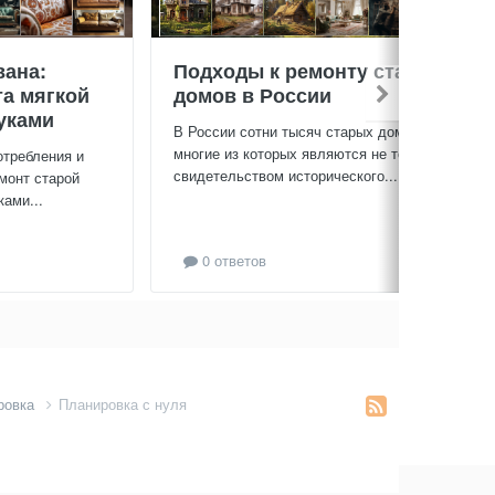
вана:
Подходы к ремонту старых
та мягкой
домов в России
уками
В России сотни тысяч старых домов,
многие из которых являются не только
отребления и
свидетельством исторического...
монт старой
ами...
0 ответов
ровка
Планировка с нуля