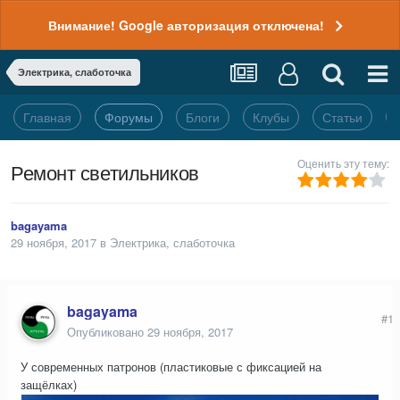
Внимание! Google авторизация отключена!
Электрика, слаботочка
Главная
Форумы
Блоги
Клубы
Статьи
Оценить эту тему:
Ремонт светильников
bagayama
29 ноября, 2017
в
Электрика, слаботочка
bagayama
#1
Опубликовано
29 ноября, 2017
У современных патронов (пластиковые с фиксацией на
защёлках)