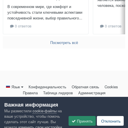
человека, поскол
В современном мире, где комфорт и
устойчивость стали ключевыми аспектами
повседневной жизни, выбор правильного...
0 ответов
0 ответов
Посмотреть всё
Язык
Конфиденциальность
Обратная связь
Cookies
Правила
Таблица лидеров
Администрация
HomeMasters.RU
Важная информация
Powered by Invision Community
Мы разместили
cookie-файлы
на
ваше устройство, чтобы помочь
Принять
Отклонить
сделать этот сайт лучше. Вы
можете
изменить свои настройки