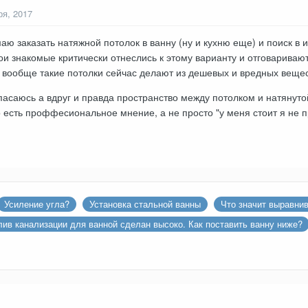
ря, 2017
аю заказать натяжной потолок в ванну (ну и кухню еще) и поиск в 
ои знакомые критически отнеслись к этому варианту и отговариваю
 вообще такие потолки сейчас делают из дешевых и вредных веще
асаюсь а вдруг и правда пространство между потолком и натянутой
о есть проффесиональное мнение, а не просто "у меня стоит я не п
Усиление угла?
Установка стальной ванны
Что значит выравнив
лив канализации для ванной сделан высоко. Как поставить ванну ниже?