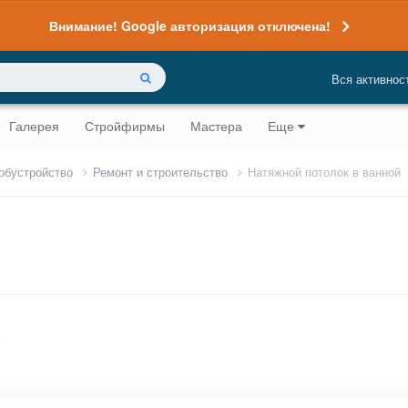
Внимание! Google авторизация отключена!
Вся активнос
Галерея
Стройфирмы
Мастера
Еще
 обустройство
Ремонт и строительство
Натяжной потолок в ванной
о