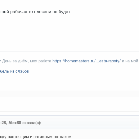
нной рабочая то плесени не будет
 День за днём, моя работа
https://homemasters.ru/...esta-raboty/
и на мой
бель из слэбов
:28, Alex88 сказал(а):
ежду настоящим и натяжным потолком