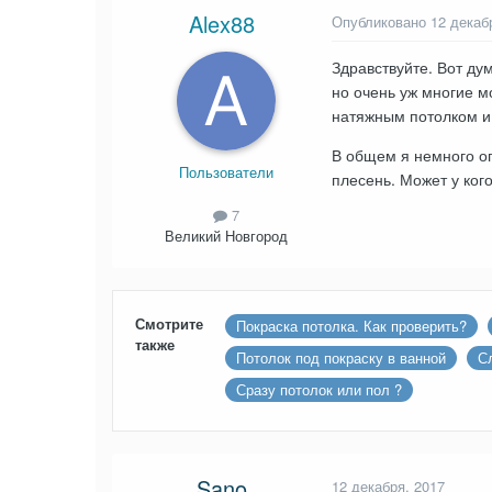
Alex88
Опубликовано
12 декаб
Здравствуйте. Вот дум
но очень уж многие м
натяжным потолком и
В общем я немного оп
Пользователи
плесень. Может у ког
7
Великий Новгород
Смотрите
Покраска потолка. Как проверить?
также
Потолок под покраску в ванной
С
Сразу потолок или пол ?
Sano
12 декабря, 2017