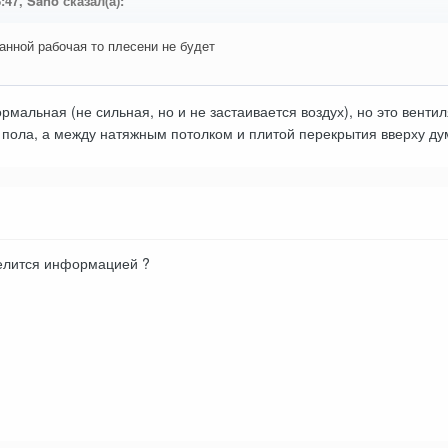
:47, Sano сказал(а):
анной рабочая то плесени не будет
рмальная (не сильная, но и не застаивается воздух), но это венти
 пола, а между натяжным потолком и плитой перекрытия вверху ду
елится информацией ?