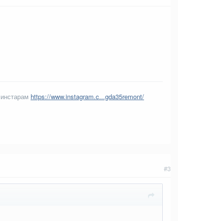
 инстарам
https://www.instagram.c...gda35remont/
#3