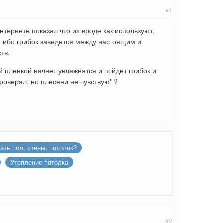
#1
интернете показал что их вроде как используют,
т ибо грибок заведется между настоящим и
ств.
 пленкой начнет увлажнятся и пойдет грибок и
роверял, но плесени не чувствую" ?
ать пол, стены, потолок?
Утепление потолка
#2