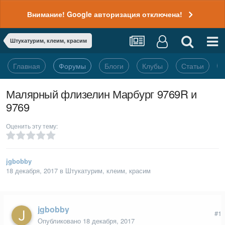
Внимание! Google авторизация отключена!
Штукатурим, клеим, красим
Главная
Форумы
Блоги
Клубы
Статьи
Малярный флизелин Марбург 9769R и
9769
Оценить эту тему:
jgbobby
18 декабря, 2017
в
Штукатурим, клеим, красим
jgbobby
#1
Опубликовано
18 декабря, 2017