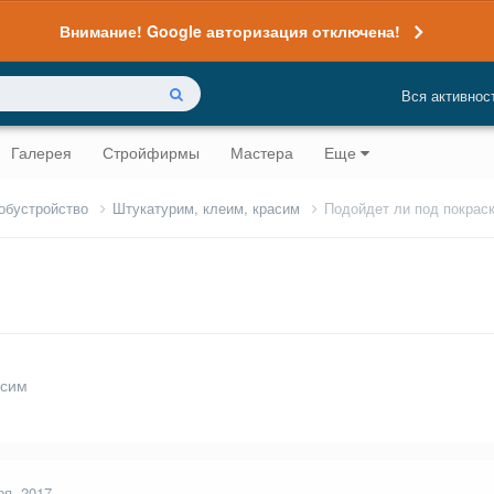
Внимание! Google авторизация отключена!
Вся активнос
Галерея
Стройфирмы
Мастера
Еще
 обустройство
Штукатурим, клеим, красим
Подойдет ли под покрас
асим
ря, 2017