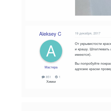
Aleksey C
19 декабря, 2017
От укрывистости краск
и крашу. Шпатлевать 
имеются).
Вы попробуйте покрас
Мастера
адгезию краски пров
851
1
Химки