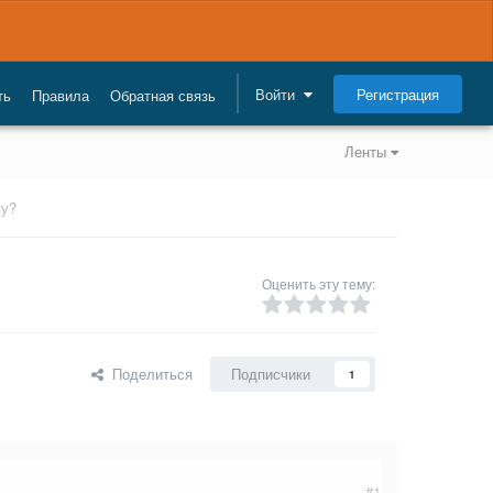
Регистрация
Войти
ть
Правила
Обратная связь
Ленты
ку?
Оценить эту тему:
Поделиться
Подписчики
1
#1