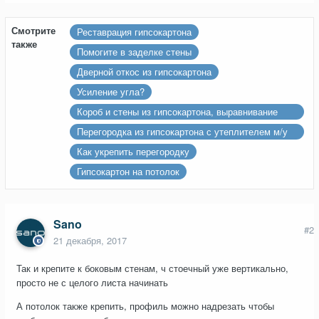
Смотрите
Реставрация гипсокартона
также
Помогите в заделке стены
Дверной откос из гипсокартона
Усиление угла?
Короб и стены из гипсокартона, выравнивание
стен и углы 90 градусов
Перегородка из гипсокартона с утеплителем м/у
теплым и холодными помещениями
Как укрепить перегородку
Гипсокартон на потолок
Sano
#2
21 декабря, 2017
Так и крепите к боковым стенам, ч стоечный уже вертикально,
просто не с целого листа начинать
А потолок также крепить, профиль можно надрезать чтобы