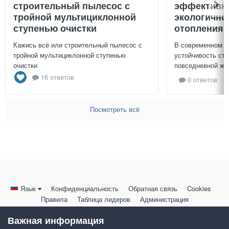
строительный пылесос с
эффективно
тройной мультициклонной
экологично
ступенью очистки
отопления 
Кажись всё или строительный пылесос с
В современном м
тройной мультициклонной ступенью
устойчивость ст
очистки
повседневной жиз
16 ответов
0 ответов
Посмотреть всё
Язык
Конфиденциальность
Обратная связь
Cookies
Правила
Таблица лидеров
Администрация
HomeMasters.RU
Важная информация
Powered by Invision Community