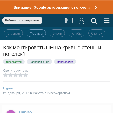
Внимание! Google авторизация отключена!
Работа с гипсокартоном
Главная
Форумы
Блоги
Клубы
Статьи
Как монтировать ПН на кривые стены и
потолок?
гипсокартон
направляющие
перегородка
Оценить эту тему:
Hypno
21 декабря, 2017
в
Работа с гипсокартоном
Hypno