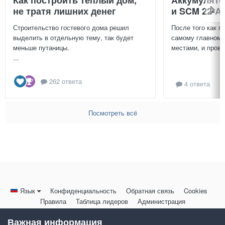
не тратя лишних денег
и SCM 22-A
Строительство гостевого дома решил
После того как п
выделить в отдельную тему, так будет
самому главному
меньше путаницы.
местами, и провер
...
262 ответа
4 ответа
Посмотреть всё
Язык
Конфиденциальность
Обратная связь
Cookies
Правила
Таблица лидеров
Администрация
HomeMasters.RU
Важная информация
Powered by Invision Community