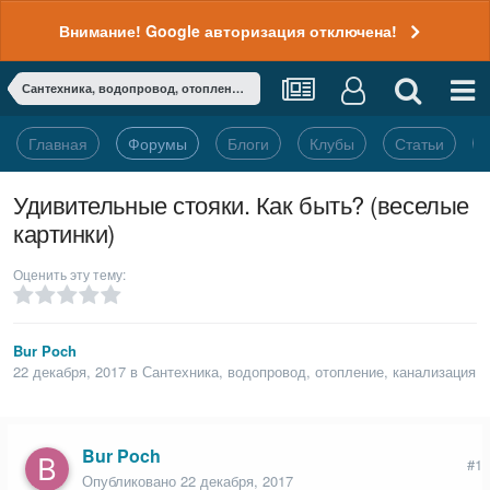
Внимание! Google авторизация отключена!
Сантехника, водопровод, отопление, канализация
Главная
Форумы
Блоги
Клубы
Статьи
Удивительные стояки. Как быть? (веселые
картинки)
Оценить эту тему:
Bur Poch
22 декабря, 2017
в
Сантехника, водопровод, отопление, канализация
Bur Poch
#1
Опубликовано
22 декабря, 2017