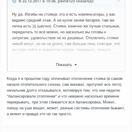
В 22.12.2017 в 15:38, pavlik123 сказал(а):
Ну да. Изгибы на стояках это и есть компенсаторы, у вас
видимо средний этаж. А на кухне зачем батарея, там же
печка есть ))).(шютко). Стояки, конечно же лучше стальные,
переделать то всё можно, но насколько вы готовы к
затратам, удовольствие не из дешевых. Отключить стояки
зимой могут, но не на долго, там больше лень слесаря, это
же надо пойти в подвал/на чердак, перекрыть, скинуть
воду, потом открыть, продавить воздух.
Показать
Когда я в прошлом году оплачивал отключение стояка (в самом
начале отопительного сезона, сам виноват, протупил все лето),
начальник долго отказывался, мотивируя тем, что они неделю
"балансировали отопление" и что неважно насколько времени
перекрывать, при этом сбивается вся балансировка. Может,
лапшу на уши вешал, может, разные системы отопления бывают,
а может и правда это не так просто.