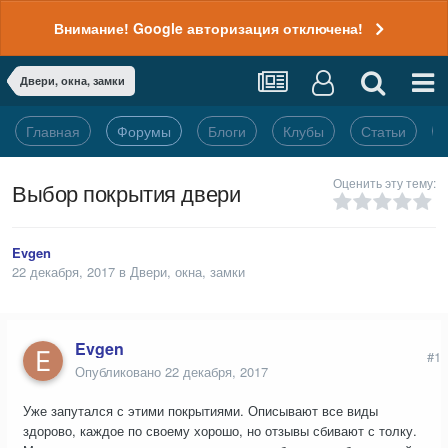
Внимание! Google авторизация отключена!
Двери, окна, замки
Главная
Форумы
Блоги
Клубы
Статьи
Оценить эту тему:
Выбор покрытия двери
Evgen
22 декабря, 2017
в
Двери, окна, замки
Evgen
#1
Опубликовано
22 декабря, 2017
Уже запутался с этими покрытиями. Описывают все виды
здорово, каждое по своему хорошо, но отзывы сбивают с толку.